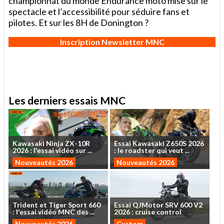
championnat du monde Endurance moto mise sur le
spectacle et l’accessibilité pour séduire fans et
pilotes. Et sur les 8H de Donington ?
Inscription Newsletter MNC
Les derniers essais MNC
Kawasaki
Ninja
ZX-10R
Essai
Kawasaki
Z650S
2026
2026
:
l'essai
vidéo
sur
...
:
le
roadster
qui
veut
...
Nouveautés 2026
Nouveautés 2026
Trident
et
Tiger
Sport
660
Essai
QJMotor
SRV
600
V2
:
l'essai
vidéo
MNC
des
...
2026
:
cruise
control
Nouveautés 2026
Custom