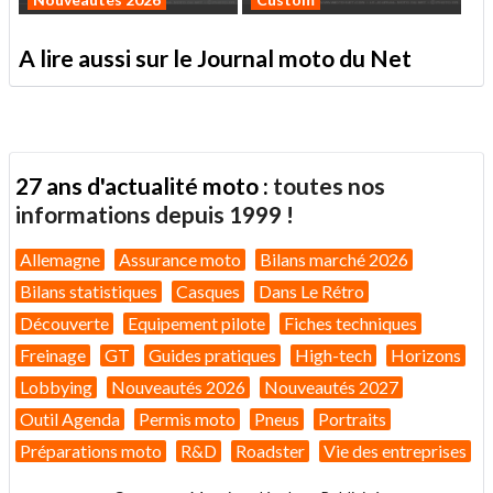
A lire aussi sur le Journal moto du Net
27 ans d'actualité moto :
toutes nos
informations depuis 1999 !
Allemagne
Assurance moto
Bilans marché 2026
Bilans statistiques
Casques
Dans Le Rétro
Découverte
Equipement pilote
Fiches techniques
Freinage
GT
Guides pratiques
High-tech
Horizons
Lobbying
Nouveautés 2026
Nouveautés 2027
Outil Agenda
Permis moto
Pneus
Portraits
Préparations moto
R&D
Roadster
Vie des entreprises