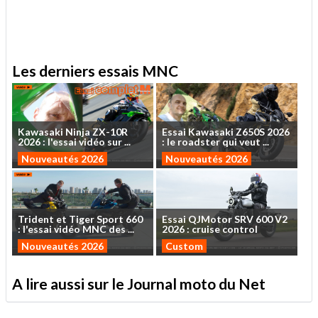
Les derniers essais MNC
Kawasaki
Ninja
ZX-10R
Essai
Kawasaki
Z650S
2026
2026
:
l'essai
vidéo
sur
...
:
le
roadster
qui
veut
...
Nouveautés 2026
Nouveautés 2026
Trident
et
Tiger
Sport
660
Essai
QJMotor
SRV
600
V2
:
l'essai
vidéo
MNC
des
...
2026
:
cruise
control
Nouveautés 2026
Custom
A lire aussi sur le Journal moto du Net