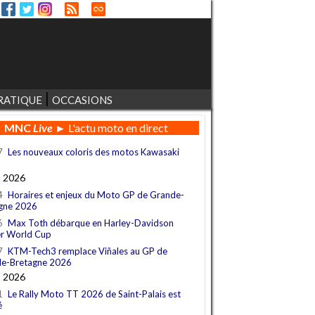
RATIQUE
OCCASIONS
MNC
Live
► L'actu moto en direct
7
Les nouveaux coloris des motos Kawasaki
t 2026
4
Horaires et enjeux du Moto GP de Grande-
gne 2026
6
Max Toth débarque en Harley-Davidson
r World Cup
7
KTM-Tech3 remplace Viñales au GP de
e-Bretagne 2026
t 2026
1
Le Rally Moto TT 2026 de Saint-Palais est
é