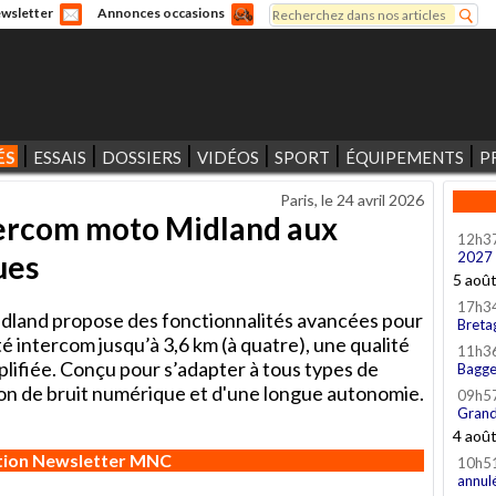
Rechercher
wsletter
Annonces occasions
Formulaire de recherche
ÉS
ESSAIS
DOSSIERS
VIDÉOS
SPORT
ÉQUIPEMENTS
P
Paris, le
24 avril 2026
ercom moto Midland aux
12h3
ues
2027
5 aoû
17h3
land propose des fonctionnalités avancées pour
Breta
é intercom jusqu’à 3,6 km (à quatre), une qualité
11h3
plifiée. Conçu pour s’adapter à tous types de
Bagge
ction de bruit numérique et d'une longue autonomie.
09h5
Grand
4 aoû
ption Newsletter MNC
10h5
annul