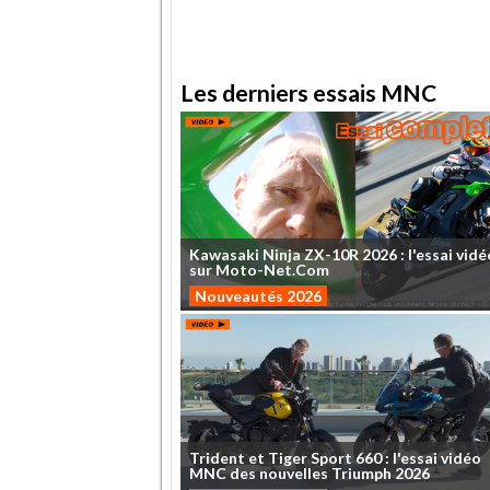
Les derniers essais MNC
Kawasaki
Ninja
ZX-10R
2026
:
l'essai
vidé
sur
Moto-Net.Com
Nouveautés 2026
Trident
et
Tiger
Sport
660
:
l'essai
vidéo
MNC
des
nouvelles
Triumph
2026