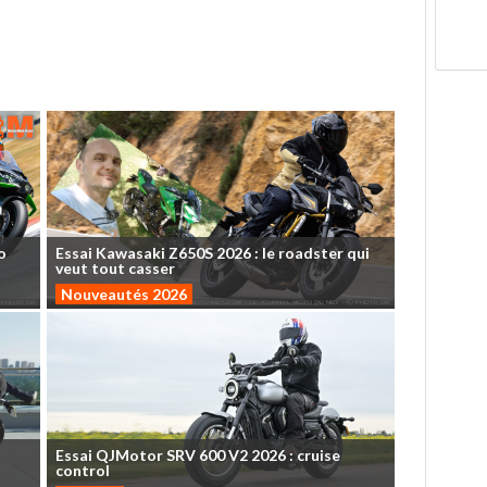
o
Essai
Kawasaki
Z650S
2026
:
le
roadster
qui
veut
tout
casser
Nouveautés 2026
Essai
QJMotor
SRV
600
V2
2026
:
cruise
control