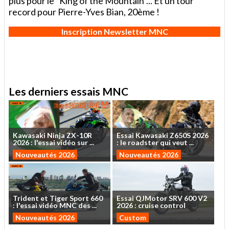
plus pour le "King of the Mountain"... Et un tour
record pour Pierre-Yves Bian, 20ème !
Inscription Newsletter MNC
Les derniers essais MNC
Kawasaki
Ninja
ZX-10R
Essai
Kawasaki
Z650S
2026
2026
:
l'essai
vidéo
sur
...
:
le
roadster
qui
veut
...
Nouveautés 2026
Nouveautés 2026
Trident
et
Tiger
Sport
660
Essai
QJMotor
SRV
600
V2
:
l'essai
vidéo
MNC
des
...
2026
:
cruise
control
Nouveautés 2026
Custom