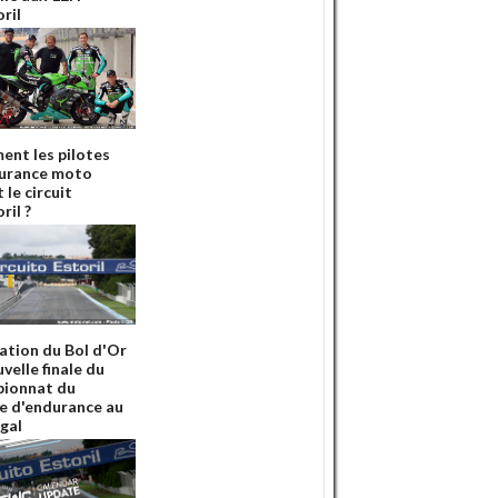
ril
nt les pilotes
urance moto
 le circuit
ril ?
ation du Bol d'Or
velle finale du
ionnat du
 d'endurance au
gal