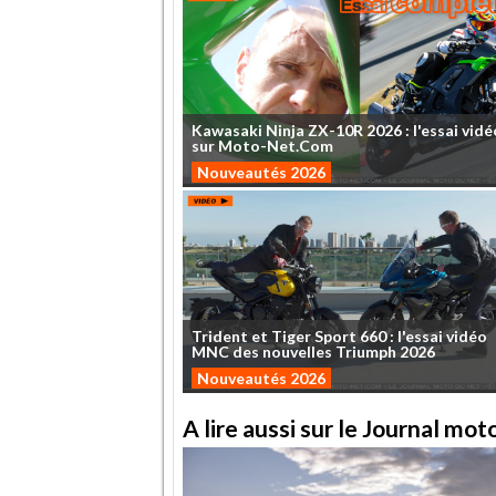
Kawasaki
Ninja
ZX-10R
2026
:
l'essai
vidé
sur
Moto-Net.Com
Nouveautés 2026
Trident
et
Tiger
Sport
660
:
l'essai
vidéo
MNC
des
nouvelles
Triumph
2026
Nouveautés 2026
A lire aussi sur le Journal mo