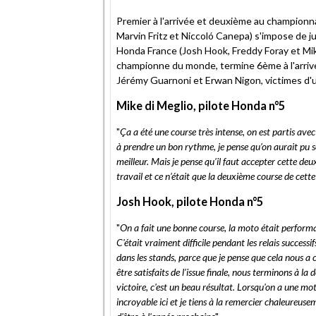
Premier à l'arrivée et deuxième au championn
Marvin Fritz et Niccoló Canepa) s'impose de 
Honda France (Josh Hook, Freddy Foray et Mik
championne du monde, termine 6ème à l'arri
Jérémy Guarnoni et Erwan Nigon, victimes d'
Mike di Meglio, pilote Honda n°5
"
Ça a été une course très intense, on est partis avec
à prendre un bon rythme, je pense qu’on aurait pu se 
meilleur. Mais je pense qu’il faut accepter cette deu
travail et ce n’était que la deuxième course de cett
Josh Hook, pilote Honda n°5
"
On a fait une bonne course, la moto était performa
C'était vraiment difficile pendant les relais success
dans les stands, parce que je pense que cela nous 
être satisfaits de l’issue finale, nous terminons à l
victoire, c'est un beau résultat. Lorsqu'on a une moto
incroyable ici et je tiens à la remercier chaleureusem