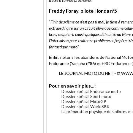
d'être à l'année prochaine
".
Freddy Foray, pilote Honda n°5
"
Finir deuxième ce n’est pas si mal, je tiens à remer
extraordinaire sur un circuit physique comme celui-c
bras, ce qui m’a causé quelques difficultés au Mans et
l’intersaison pour traiter ce problème et j’espère tr
fantastique moto
".
Enfin, notons les abandons de National Motos 
Endurance (Yamaha n°86) et ERC Endurance (D
LE JOURNAL MOTO DU NET - © WWW.MO
Pour en savoir plus...:
Dossier spécial Endurance moto
Dossier spécial Sport moto
Dossier spécial MotoGP
Dossier spécial WorldSBK
La préparation physique des pilotes m
.