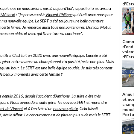
d'Esto
s qui nous ne nous serions pas là aujourd'hui
", rappelle le nouveau
 Méliand
: "
je pense aussi à
Vincent Philippe
qui était avec nous pour
 de ma nouvelle équipe. Le SERT a été toujours une belle aventure
cette lignée. Je remercie aussi tous nos partenaires, Dunlop, Motul,
beaucoup aidés et avec qui l'aventure va continuer
".
Comme
d'end
voient
 titre. C'est fait en 2020 avec une nouvelle équipe. L'année a été
d'Esto
s gérer notre avance au championnat n'a pas été facile non plus. Mais
squ'au bout. Le SERT est une belle équipe soudée. Je suis très content
s de beaux moments avec cette famille !
"
Annul
ès depuis 2016, depuis
l'accident d'Anthony
. La suite a été très
et nou
les jours. Nous avons dû ensuite gérer le nouveau SERT et reprendre
champ
art de Vincent
et à l'arrivée d'un
nouveau pilote
. Cela faisait
monde
Portu
, dès le début. La concurrence est de plus en plus rude mais le SERT