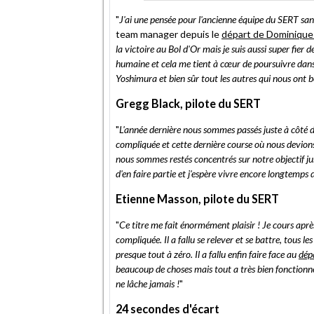
"
J'ai une pensée pour l'ancienne équipe du SERT san
team manager depuis le
départ de Dominique
la victoire au Bol d'Or mais je suis aussi super fier
humaine et cela me tient à cœur de poursuivre dans 
Yoshimura et bien sûr tout les autres qui nous ont 
Gregg Black, pilote du SERT
"
L'année dernière nous sommes passés juste à côté du
compliquée et cette dernière course où nous devion
nous sommes restés concentrés sur notre objectif ju
d'en faire partie et j'espère vivre encore longtemp
Etienne Masson, pilote du SERT
"
Ce titre me fait énormément plaisir ! Je cours apr
compliquée. Il a fallu se relever et se battre, tous 
presque tout à zéro. Il a fallu enfin faire face au
dép
beaucoup de choses mais tout a très bien fonctionné
ne lâche jamais !
"
24 secondes d'écart