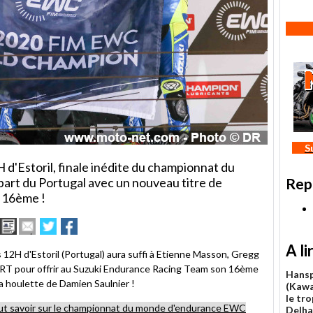
S
 d'Estoril, finale inédite du championnat du
part du Portugal avec un nouveau titre de
Rep
 16ème !
Imprimer
Envoyer
Partager
Partager
cet
sur
sur
A li
article
Twitter
Facebook
s 12H d'Estoril (Portugal) aura suffi à Etienne Masson, Gregg
à
SERT pour offrir au Suzuki Endurance Racing Team son 16ème
un
Hansp
a houlette de Damien Saulnier !
ami
(Kawa
le tr
faut savoir sur le championnat du monde d'endurance EWC
Delha