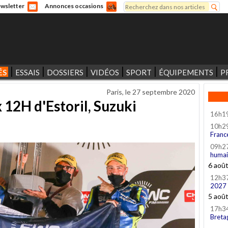
Rechercher
wsletter
Annonces occasions
Formulaire de recherche
ÉS
ESSAIS
DOSSIERS
VIDÉOS
SPORT
ÉQUIPEMENTS
P
Paris, le
27 septembre 2020
12H d'Estoril, Suzuki
16h1
10h2
Franc
09h2
humai
6 aoû
12h3
2027
5 aoû
17h3
Breta