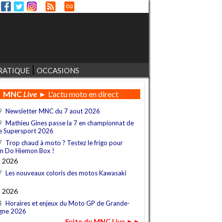
RATIQUE
OCCASIONS
MNC
Live
► L'actu moto en direct
9
Newsletter MNC du 7 aout 2026
9
Mathieu Gines passe la 7 en championnat de
e Supersport 2026
7
Trop chaud à moto ? Testez le frigo pour
n Do Hiemon Box !
t 2026
7
Les nouveaux coloris des motos Kawasaki
t 2026
4
Horaires et enjeux du Moto GP de Grande-
gne 2026
Suite du MNC Live ►►