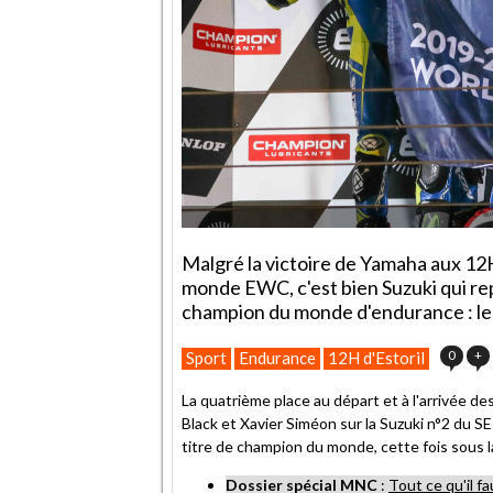
Malgré la victoire de Yamaha aux 12H
monde EWC, c'est bien Suzuki qui re
champion du monde d'endurance : le
0
+
Sport
Endurance
12H d'Estoril
La quatrième place au départ et à l'arrivée de
Black et Xavier Siméon sur la Suzuki n°2 du 
titre de champion du monde, cette fois sous l
Dossier spécial MNC
:
Tout ce qu'il 