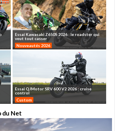
o
Essai
Kawasaki
Z650S
2026
:
le
roadster
qui
veut
tout
casser
Nouveautés 2026
Essai
QJMotor
SRV
600
V2
2026
:
cruise
control
Custom
to du Net