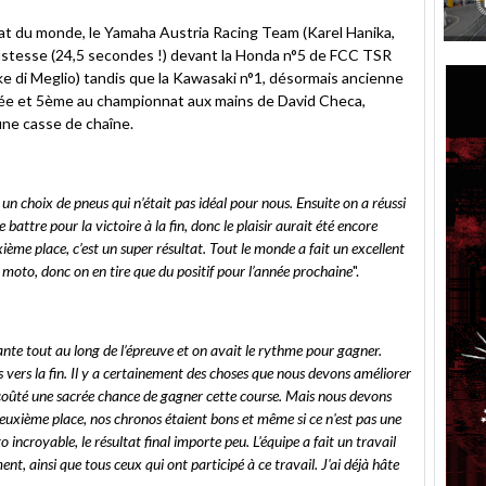
at du monde, le Yamaha Austria Racing Team (Karel Hanika,
justesse (24,5 secondes !) devant la Honda n°5 de FCC TSR
e di Meglio) tandis que la Kawasaki n°1, désormais ancienne
vée et 5ème au championnat aux mains de David Checa,
une casse de chaîne.
 un choix de pneus qui n’était pas idéal pour nous. Ensuite on a réussi
battre pour la victoire à la fin, donc le plaisir aurait été encore
xième place, c’est un super résultat. Tout le monde a fait un excellent
e moto, donc on en tire que du positif pour l’année prochaine
".
nte tout au long de l’épreuve et on avait le rythme pour gagner.
ifs vers la fin. Il y a certainement des choses que nous devons améliorer
a coûté une sacrée chance de gagner cette course. Mais nous devons
a deuxième place, nos chronos étaient bons et même si ce n'est pas une
 incroyable, le résultat final importe peu. L'équipe a fait un travail
ent, ainsi que tous ceux qui ont participé à ce travail. J'ai déjà hâte