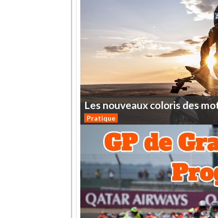
Les
nouveaux
coloris
des
mo
Pratique