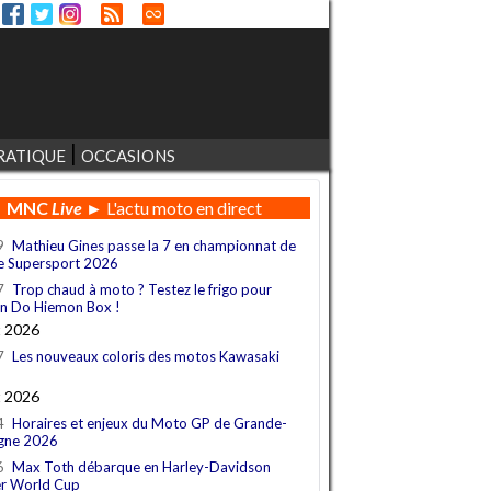
RATIQUE
OCCASIONS
MNC
Live
► L'actu moto en direct
9
Mathieu Gines passe la 7 en championnat de
e Supersport 2026
7
Trop chaud à moto ? Testez le frigo pour
n Do Hiemon Box !
t 2026
7
Les nouveaux coloris des motos Kawasaki
t 2026
4
Horaires et enjeux du Moto GP de Grande-
gne 2026
6
Max Toth débarque en Harley-Davidson
r World Cup