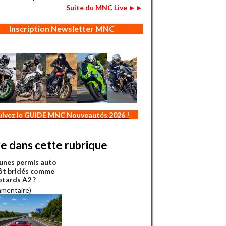
Suite du MNC Live ►►
Inscription Newsletter MNC
uivez le GUIDE MNC Nouveautés 2026 !
re dans cette rubrique
eunes permis auto
ôt bridés comme
otards A2 ?
mmentaire)