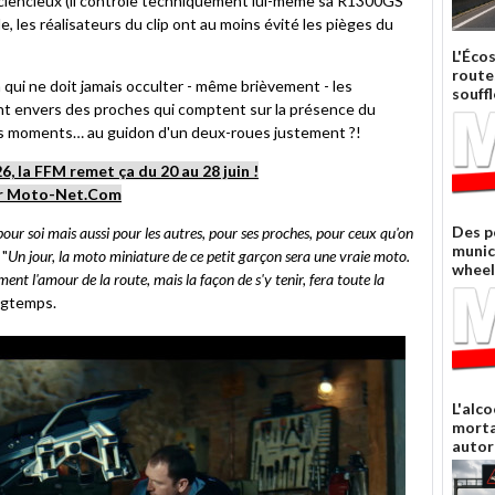
sciencieux (il contrôle techniquement lui-même sa R1300GS
ami
e, les réalisateurs du clip ont au moins évité les pièges du
L'Éco
route
 qui ne doit jamais occulter - même brièvement - les
souffl
ent envers des proches qui comptent sur la présence du
ons moments… au guidon d'un deux-roues justement ?!
 la FFM remet ça du 20 au 28 juin !
sur Moto-Net.Com
Des p
te pour soi mais aussi pour les autres, pour ses proches, pour ceux qu'on
munic
 "
Un jour, la moto miniature de ce petit garçon sera une vraie moto.
wheel
ement l'amour de la route, mais la façon de s'y tenir, fera toute la
ongtemps.
L'alco
morta
autor