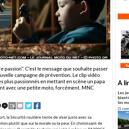
S
re passion''. C'est le message que souhaite passer
ouvelle campagne de prévention. Le clip vidéo
 les plus passionnés en mettant en scène un papa
A li
ouant avec une petite moto, forcément. MNC
Les j
bient
les m
Imprimer
Envoyer
Partager
Partager
+
(1 co
cet
sur
sur
article
Twitter
Facebook
rt, la Sécurité routière tente de viser juste avec sa
à
tion plutôt que sur la morale ou la peur. En choisissant de
un