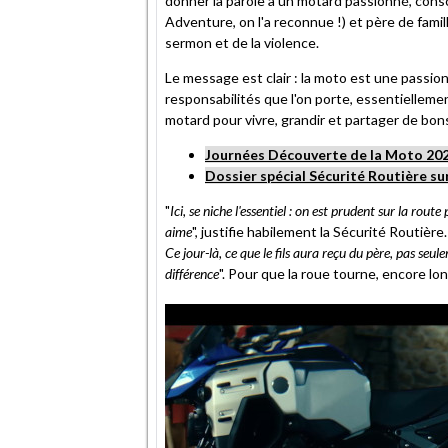
donner la parole à un motard passionné, con
Adventure, on l'a reconnue !) et père de famill
sermon et de la violence.
Le message est clair : la moto est une passion
responsabilités que l'on porte, essentiellem
motard pour vivre, grandir et partager de b
Journées Découverte de la Moto 2026,
Dossier spécial Sécurité Routière 
"
Ici, se niche l'essentiel : on est prudent sur la rou
aime
", justifie habilement la Sécurité Routière.
Ce jour-là, ce que le fils aura reçu du père, pas seul
différence
". Pour que la roue tourne, encore l