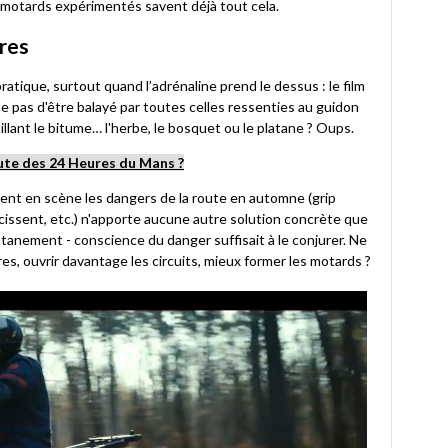
Les motards expérimentés savent déjà tout cela.
tres
 pratique, surtout quand l’adrénaline prend le dessus : le film
lle pas d'être balayé par toutes celles ressenties au guidon
aillant le bitume… l'herbe, le bosquet ou le platane ? Oups.
route des 24 Heures du Mans ?
nt en scène les dangers de la route en automne (grip
ourcissent, etc.) n'apporte aucune autre solution concrète que
anement - conscience du danger suffisait à le conjurer. Ne
ures, ouvrir davantage les circuits, mieux former les motards ?