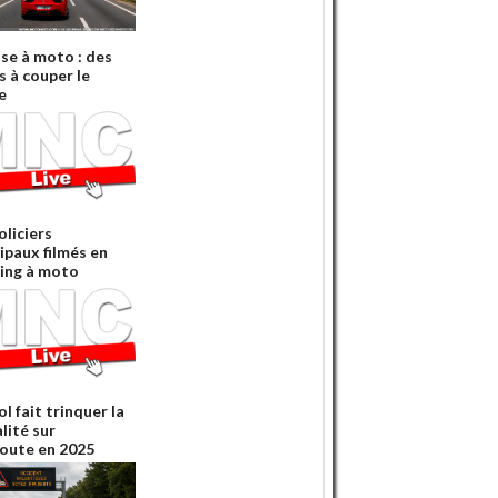
sse à moto : des
s à couper le
e
oliciers
ipaux filmés en
ing à moto
ol fait trinquer la
lité sur
oute en 2025