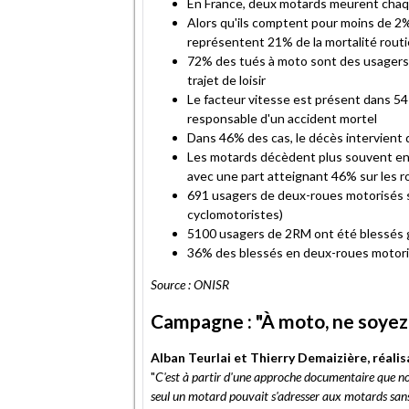
En France, deux motards meurent chaqu
Alors qu'ils comptent pour moins de 2%
représentent 21% de la mortalité rout
72% des tués à moto sont des usagers 
trajet de loisir
Le facteur vitesse est présent dans 5
responsable d'un accident mortel
Dans 46% des cas, le décès intervient d
Les motards décèdent plus souvent en 
avec une part atteignant 46% sur les 
691 usagers de deux-roues motorisés 
cyclomotoristes)
5100 usagers de 2RM ont été blessés
36% des blessés en deux-roues motoris
Source : ONISR
Campagne : "À moto, ne soyez 
Alban Teurlai et Thierry Demaizière, réali
"
C'est à partir d'une approche documentaire que no
seul un motard pouvait s'adresser aux motards sans le