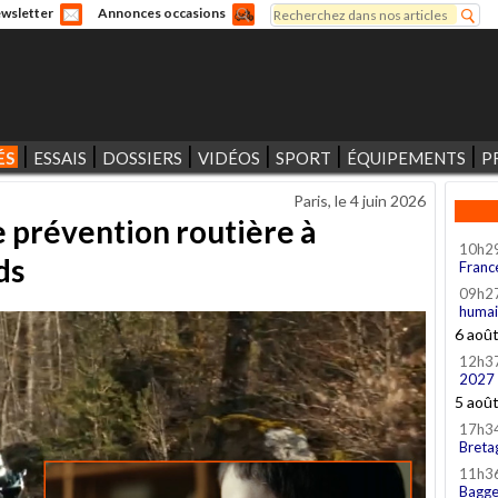
Rechercher
wsletter
Annonces occasions
Formulaire de recherche
ÉS
ESSAIS
DOSSIERS
VIDÉOS
SPORT
ÉQUIPEMENTS
P
Paris, le
4 juin 2026
 prévention routière à
10h2
ds
Franc
09h2
humai
6 aoû
12h3
2027
5 aoû
17h3
Breta
11h3
Bagge