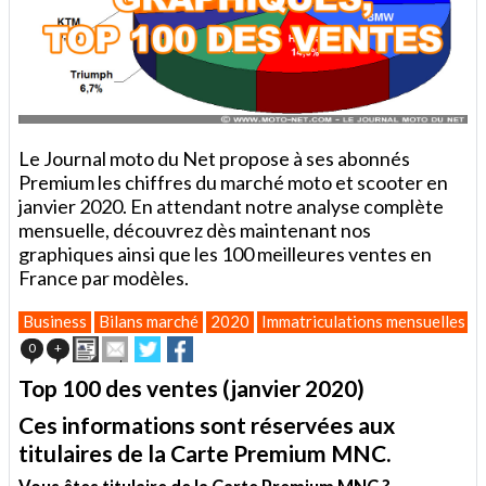
Le Journal moto du Net propose à ses abonnés
Premium les chiffres du marché moto et scooter en
janvier 2020. En attendant notre analyse complète
mensuelle, découvrez dès maintenant nos
graphiques ainsi que les 100 meilleures ventes en
France par modèles.
Business
Bilans marché
2020
Immatriculations mensuelles
J
Imprimer
Envoyer
Partager
Partager
0
+
cet
sur
sur
article
Twitter
Facebook
Top 100 des ventes (janvier 2020)
à
un
Ces informations sont réservées aux
ami
titulaires de la Carte Premium MNC.