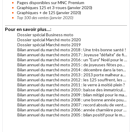
Pages disponibles sur MNC Premium
Graphiques 125 et 3-roues (janvier 2020)
Graphiques + de 125 (janvier 2020)
Top 100 des ventes (janvier 2020)
Pour en savoir plus...:
Dossier spécial Business moto
Dossier spécial Marché moto 2020
Dossier spécial Marché moto 2019
Bilan annuel du marché moto 2018 : Une très bonne santé !
Bilan annuel du marché moto 2017 : Joyeuse "défaite" de fin d'année
Bilan annuel du marché moto 2016 : un "Euro" Noël pour le marché moto
Bilan annuel du marché moto 2015 : de joyeuses fêtes pour le marché moto
Bilan annuel du marché moto 2014 : décembre dans la tendance générale 2014
Bilan annuel du marché moto 2013 : 2013 porte malheur au marché du motocycle
Bilan annuel du marché moto 2012 : les 125 souffrent, les gros cubes résistent
Bilan annuel du marché moto 2011 : le verre à moitié plein ?
Bilan annuel du marché moto 2010 : baisse des immatriculations en 2010
Bilan annuel du marché moto 2009 : bilan mitigé pour le marché français de la moto
Bilan annuel du marché moto 2008 : une bonne année pour le motocycle en France
Bilan annuel du marché moto 2007 : record absolu de ventes de motocycles en France !
Bilan annuel du marché moto 2006 : année charnière pour les deux-roues en France ?
Bilan annuel du marché moto 2005 : bilan positif pour le marché de la moto
.