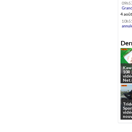
09h5
Grand
4 aoû
10h5
annul
Dern
Kaw
10R
vidé
Net
Trid
Spor
vidé
nouv