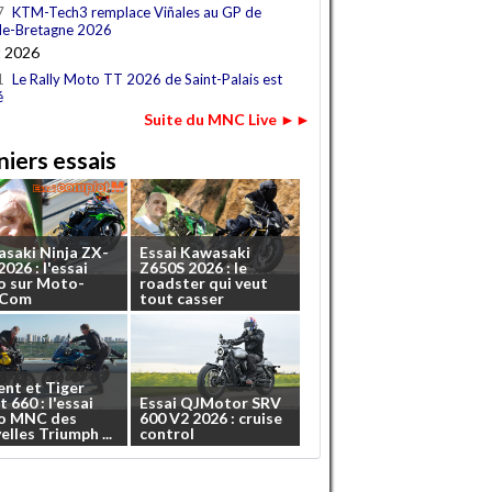
7
KTM-Tech3 remplace Viñales au GP de
e-Bretagne 2026
t 2026
1
Le Rally Moto TT 2026 de Saint-Palais est
é
Suite du MNC Live ►►
iers essais
asaki
Ninja
ZX-
Essai
Kawasaki
2026
:
l'essai
Z650S
2026
:
le
o
sur
Moto-
roadster
qui
veut
.Com
tout
casser
ent
et
Tiger
t
660
:
l'essai
Essai
QJMotor
SRV
o
MNC
des
600
V2
2026
:
cruise
elles
Triumph
...
control