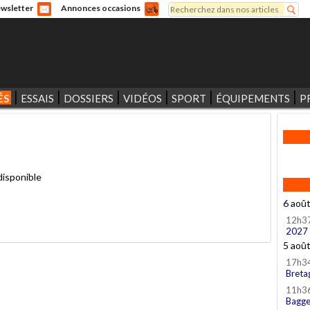
Rechercher
wsletter
Annonces occasions
Formulaire de recherche
ÉS
ESSAIS
DOSSIERS
VIDÉOS
SPORT
ÉQUIPEMENTS
P
disponible
6 aoû
12h3
2027
5 aoû
17h3
Breta
11h3
Bagge