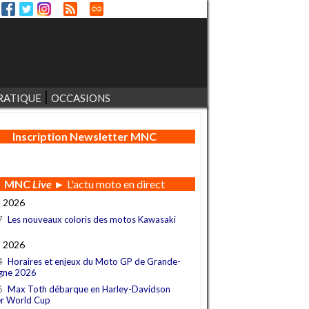
RATIQUE
OCCASIONS
Inscription Newsletter MNC
MNC
Live
► L'actu moto en direct
t 2026
7
Les nouveaux coloris des motos Kawasaki
t 2026
4
Horaires et enjeux du Moto GP de Grande-
gne 2026
6
Max Toth débarque en Harley-Davidson
r World Cup