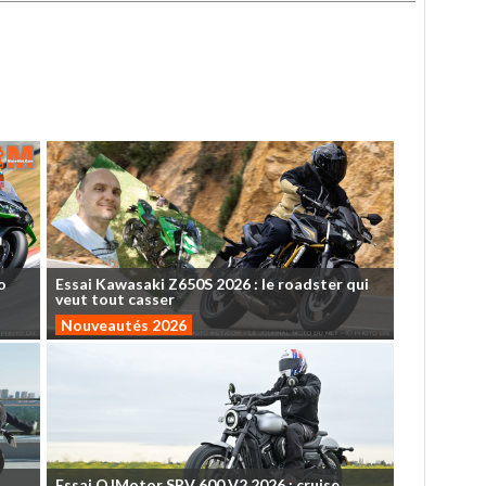
o
Essai
Kawasaki
Z650S
2026
:
le
roadster
qui
veut
tout
casser
Nouveautés 2026
Essai
QJMotor
SRV
600
V2
2026
:
cruise