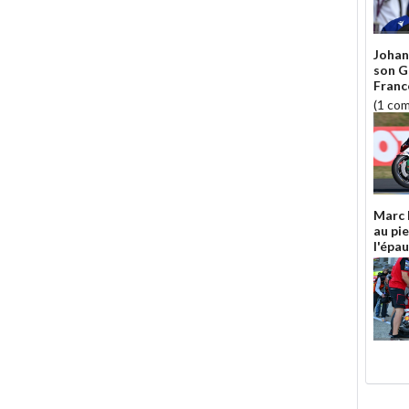
Johan
son G
Franc
(1 co
Marc 
au pi
l'épau