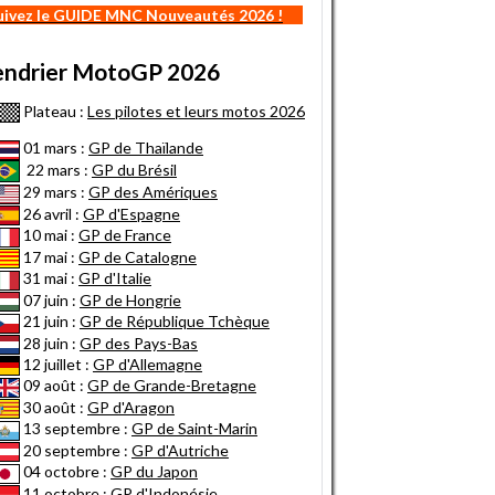
uivez le GUIDE MNC Nouveautés 2026 !
endrier MotoGP 2026
Plateau :
Les pilotes et leurs motos 2026
01 mars :
GP de Thaïlande
22 mars :
GP du Brésil
29 mars :
GP des Amériques
26 avril :
GP d'Espagne
10 mai :
GP de France
17 mai :
GP de Catalogne
31 mai :
GP d'Italie
07 juin :
GP de Hongrie
21 juin :
GP de République Tchèque
28 juin :
GP des Pays-Bas
12 juillet :
GP d'Allemagne
09 août :
GP de Grande-Bretagne
30 août :
GP d'Aragon
13 septembre :
GP de Saint-Marin
20 septembre :
GP d'Autriche
04 octobre :
GP du Japon
11 octobre :
GP d'Indonésie