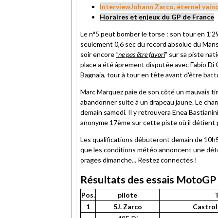
InterviewJohann Zarco, éternel vai
H
oraires et enjeux du GP de France
Le n°5 peut bomber le torse : son tour en 1'29.
seulement 0,6 sec du record absolue du Mans (
soir encore
"ne pas être favori
" sur sa piste na
place a été âprement disputée avec Fabio Di 
Bagnaia, tour à tour en tête avant d'être battu
Marc Marquez paie de son côté un mauvais timin
abandonner suite à un drapeau jaune. Le cha
demain samedi. Il y retrouvera Enea Bastianini
anonyme 17ème sur cette piste où il détient p
Les qualifications débuteront demain de 10h
que les conditions météo annoncent une dété
orages dimanche... Restez connectés !
Résultats des essais MotoGP
Pos.
pilote
1
5J. Zarco
Castrol