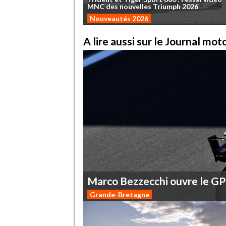
MNC
des
nouvelles
Triumph
2026
Nouveautés 2026
A lire aussi sur le Journal mo
Marco
Bezzecchi
ouvre
le
GP
Grande-Bretagne