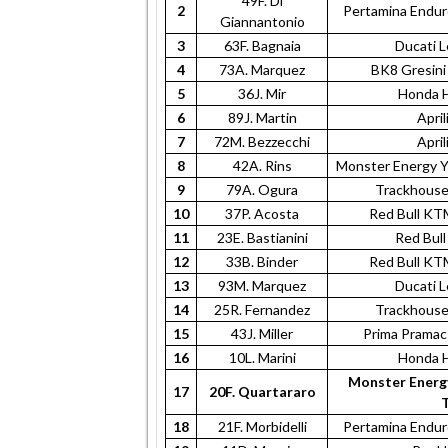
49F. Di
2
Pertamina Endu
Giannantonio
3
63F. Bagnaia
Ducati 
4
73A. Marquez
BK8 Gresin
5
36J. Mir
Honda 
6
89J. Martin
April
7
72M. Bezzecchi
April
8
42A. Rins
Monster Energy 
9
79A. Ogura
Trackhous
10
37P. Acosta
Red Bull KT
11
23E. Bastianini
Red Bul
12
33B. Binder
Red Bull KT
13
93M. Marquez
Ducati 
14
25R. Fernandez
Trackhous
15
43J. Miller
Prima Prama
16
10L. Marini
Honda 
Monster Ener
17
20F. Quartararo
18
21F. Morbidelli
Pertamina Endu