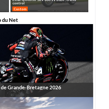
control
Custom
to du Net
de
Grande-Bretagne
2026