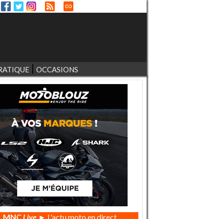
RATIQUE
OCCASIONS
MNC
Live
► L'actu moto en direct