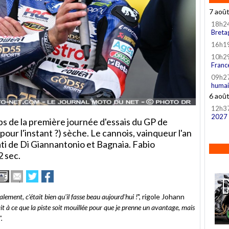
7 aoû
18h2
Breta
16h1
10h2
Franc
09h2
humai
6 aoû
12h3
2027
ps de la première journée d'essais du GP de
our l'instant ?) sèche. Le cannois, vainqueur l'an
ati de Di Giannantonio et Bagnaia. Fabio
2 sec.
Imprimer
Envoyer
Partager
Partager
cet
sur
sur
article
Twitter
Facebook
lement, c'était bien qu'il fasse beau aujourd'hui !
", rigole Johann
à
it à ce que la piste soit mouillée pour que je prenne un avantage, mais
un
.
ami