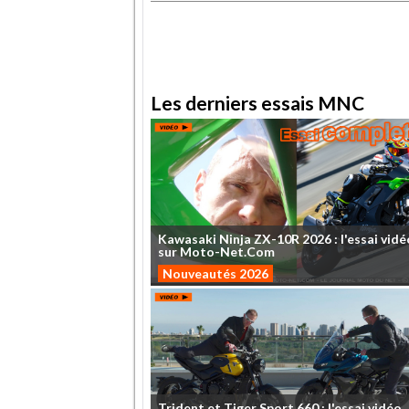
.
Les derniers essais MNC
Kawasaki
Ninja
ZX-10R
2026
:
l'essai
vidé
sur
Moto-Net.Com
Nouveautés 2026
Trident
et
Tiger
Sport
660
:
l'essai
vidéo