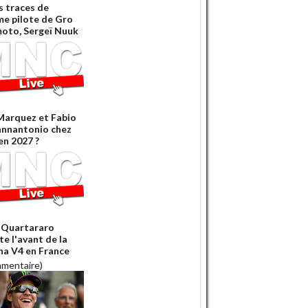
s traces de
âme pilote de Gro
moto, Sergeï Nuuk
Marquez et Fabio
annantonio chez
n 2027 ?
 Quartararo
e l'avant de la
a V4 en France
mmentaire)