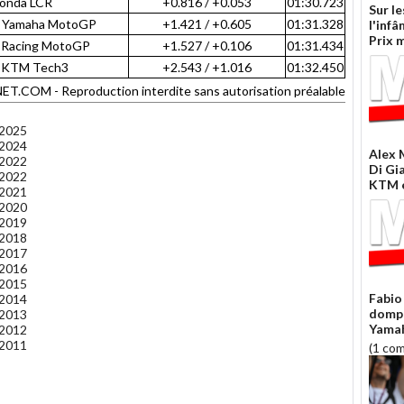
Honda LCR
+0.816 / +0.053
01:30.723
Sur le
c Yamaha MotoGP
+1.421 / +0.605
01:31.328
l'inf
Prix 
i Racing MotoGP
+1.527 / +0.106
01:31.434
l KTM Tech3
+2.543 / +1.016
01:32.450
OM - Reproduction interdite sans autorisation préalable
 2025
 2024
Alex 
 2022
Di Gi
 2022
KTM e
 2021
 2020
 2019
 2018
 2017
 2016
 2015
Fabio
 2014
dompt
 2013
Yamah
 2012
 2011
(1 co