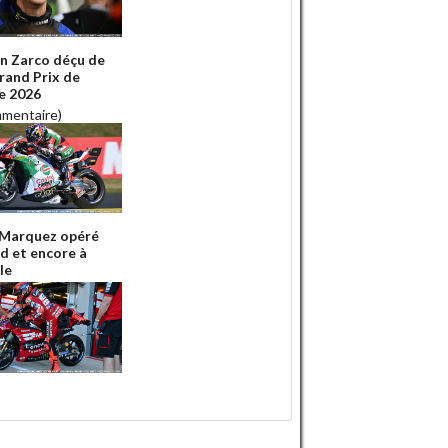
n Zarco déçu de
rand Prix de
e 2026
mmentaire)
Marquez opéré
ed et encore à
le