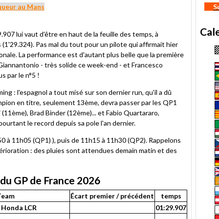
nqueur au Mans
S
Cal
907 lui vaut d'être en haut de la feuille des temps, à
1'29.324). Pas mal du tout pour un pilote qui affirmait hier
tionale. La performance est d'autant plus belle que la première
Giannantonio - très solide ce week-end - et Francesco
s par le n°5 !
g : l'espagnol a tout misé sur son dernier run, qu'il a dû
mpion en titre, seulement 13ème, devra passer par les QP1
 (11ème), Brad Binder (12ème)... et Fabio Quartararo,
ourtant le record depuis sa pole l'an dernier.
50 à 11h05 (QP1) ), puis de 11h15 à 11h30 (QP2). Rappelons
rioration : des pluies sont attendues demain matin et des
 du GP de France 2026
Team
Écart premier / précédent
temps
 Honda LCR
01:29.907