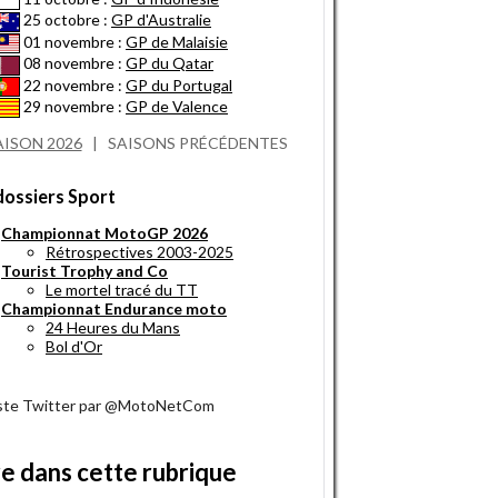
25 octobre :
GP d'Australie
01 novembre :
GP de Malaisie
08 novembre :
GP du Qatar
22 novembre :
GP du Portugal
29 novembre :
GP de Valence
AISON 2026
|
SAISONS PRÉCÉDENTES
dossiers Sport
Championnat MotoGP 2026
Rétrospectives 2003-2025
Tourist Trophy and Co
Le mortel tracé du TT
Championnat Endurance moto
24 Heures du Mans
Bol d'Or
iste Twitter par @MotoNetCom
re dans cette rubrique