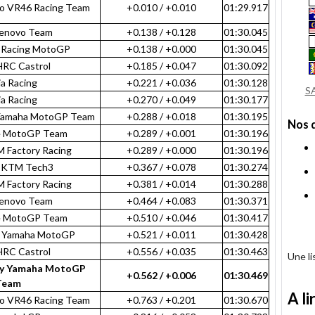
ro VR46 Racing Team
+0.010 / +0.010
01:29.917
Lenovo Team
+0.138 / +0.128
01:30.045
i Racing MotoGP
+0.138 / +0.000
01:30.045
HRC Castrol
+0.185 / +0.047
01:30.092
ia Racing
+0.221 / +0.036
01:30.128
S
ia Racing
+0.270 / +0.049
01:30.177
Yamaha MotoGP Team
+0.288 / +0.018
01:30.195
Nos 
e MotoGP Team
+0.289 / +0.001
01:30.196
M Factory Racing
+0.289 / +0.000
01:30.196
l KTM Tech3
+0.367 / +0.078
01:30.274
M Factory Racing
+0.381 / +0.014
01:30.288
Lenovo Team
+0.464 / +0.083
01:30.371
e MotoGP Team
+0.510 / +0.046
01:30.417
c Yamaha MotoGP
+0.521 / +0.011
01:30.428
HRC Castrol
+0.556 / +0.035
01:30.463
Une l
gy Yamaha MotoGP
+0.562 / +0.006
01:30.469
Team
A li
ro VR46 Racing Team
+0.763 / +0.201
01:30.670