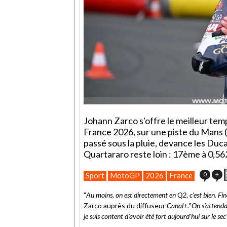
Johann Zarco s'offre le meilleur tem
France 2026, sur une piste du Mans (p
passé sous la pluie, devance les Duc
Quartararo reste loin : 17ème à 0,56
0
+
Sport
MotoGP
2026
France
"
Au moins, on est directement en Q2, c'est bien. Fina
Zarco auprès du diffuseur
Canal+.
"
On s'attenda
je suis content d'avoir été fort aujourd'hui sur le sec"