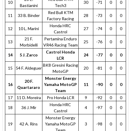
10
30
-71
0
0
Bastianini
Tech3
Red Bull KTM
11
33 B. Binder
28
-73
0
0
Factory Racing
Honda HRC
12
10 L. Marini
27
-74
0
0
Castrol
21 F.
Pertamina Enduro
13
25
-76
0
0
Morbidelli
VR46 Racing Team
Castrol Honda
14
5 J. Zarco
24
-77
0
0
LCR
BK8 Gresini Racing
15
54 F. Aldeguer
20
-81
0
0
MotoGP
Monster Energy
20 F.
16
Yamaha MotoGP
11
-90
0
0
Quartararo
Team
17
11 D. Moreira
Pro Honda LCR
9
-92
0
0
Honda HRC
18
36 J. Mir
4
-97
0
0
Castrol
Monster Energy
19
42 A. Rins
Yamaha MotoGP
3
-98
0
0
Team