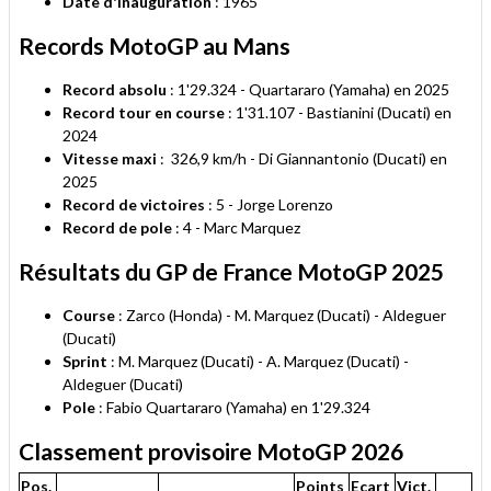
Date d'inauguration
: 1965
Records MotoGP au Mans
Record absolu
: 1'29.324 - Quartararo (Yamaha) en 2025
Record tour en course
: 1'31.107 - Bastianini (Ducati) en
2024
Vitesse maxi
: 326,9 km/h - Di Giannantonio (Ducati) en
2025
Record de victoires
: 5 - Jorge Lorenzo
Record de pole
: 4 - Marc Marquez
Résultats du GP de France MotoGP 2025
Course
: Zarco (Honda) - M. Marquez (Ducati) - Aldeguer
(Ducati)
Sprint
: M. Marquez (Ducati) - A. Marquez (Ducati) -
Aldeguer (Ducati)
Pole
: Fabio Quartararo (Yamaha) en 1'29.324
Classement provisoire MotoGP 2026
Pos.
Points
Ecart
Vict.