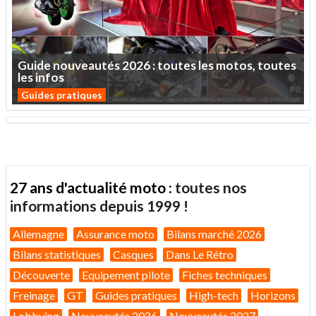
Guide
nouveautés
2026
:
toutes
les
motos,
toutes
les
infos
Guides pratiques
27 ans d'actualité moto :
toutes nos
informations depuis 1999 !
Allemagne
Assurance moto
Bilans marché 2026
Bilans statistiques
Casques
Dans Le Rétro
Découverte
Equipement pilote
Fiches techniques
Freinage
GT
Guides pratiques
High-tech
Horizons
Lobbying
Nouveautés 2026
Nouveautés 2027