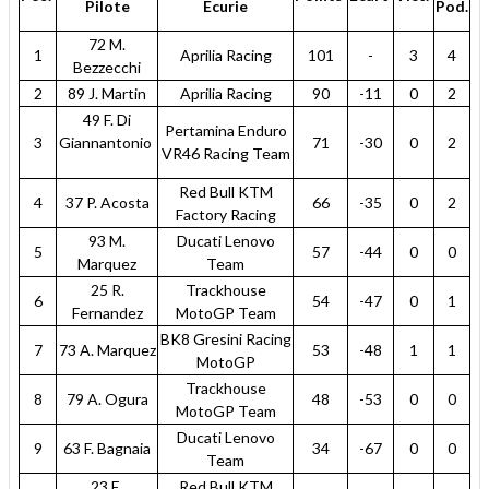
Pilote
Ecurie
Pod.
72 M.
1
Aprilia Racing
101
-
3
4
Bezzecchi
2
89 J. Martin
Aprilia Racing
90
-11
0
2
49 F. Di
Pertamina Enduro
3
Giannantonio
71
-30
0
2
VR46 Racing Team
Red Bull KTM
4
37 P. Acosta
66
-35
0
2
Factory Racing
93 M.
Ducati Lenovo
5
57
-44
0
0
Marquez
Team
25 R.
Trackhouse
6
54
-47
0
1
Fernandez
MotoGP Team
BK8 Gresini Racing
7
73 A. Marquez
53
-48
1
1
MotoGP
Trackhouse
8
79 A. Ogura
48
-53
0
0
MotoGP Team
Ducati Lenovo
9
63 F. Bagnaia
34
-67
0
0
Team
23 E.
Red Bull KTM