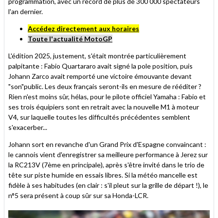
programmation, avec un record de plus de 300 000 spectateurs
l'an dernier.
Accédez directement aux horaires
Toute l'actualité MotoGP
L'édition 2025, justement, s'était montrée particulièrement
palpitante : Fabio Quartararo avait signé la pole position, puis
Johann Zarco avait remporté une victoire émouvante devant
"son"public. Les deux français seront-ils en mesure de rééditer ?
Rien n'est moins sûr, hélas, pour le pilote officiel Yamaha : Fabio et
ses trois équipiers sont en retrait avec la nouvelle M1 à moteur
V4, sur laquelle toutes les difficultés précédentes semblent
s'exacerber...
Johann sort en revanche d'un Grand Prix d'Espagne convaincant :
le cannois vient d'enregistrer sa meilleure performance à Jerez sur
la RC213V (7ème en principale), après s'être invité dans le trio de
tête sur piste humide en essais libres. Si la météo mancelle est
fidèle à ses habitudes (en clair : s'il pleut sur la grille de départ !), le
n°5 sera présent à coup sûr sur sa Honda-LCR.