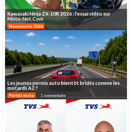
Kawasaki
Ninja
ZX-10R
2026
:
l'essai
vidéo
sur
Moto-Net.Com
Nouveautés 2026
Les
jeunes
permis
auto
bientôt
bridés
comme
les
motards
A2
?
Permis moto
1 commentaire