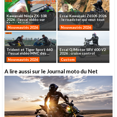
Kawasaki
Ninja
ZX-10R
Essai
Kawasaki
Z650S
2026
2026
:
l'essai
vidéo
sur
:
le
roadster
qui
veut
tout
Moto-Net.Com
...
Nouveautés 2026
Nouveautés 2026
Trident
et
Tiger
Sport
660
Essai
QJMotor
SRV
600
V2
:
l'essai
vidéo
MNC
des
...
2026
:
cruise
control
Nouveautés 2026
Custom
A lire aussi sur le Journal moto du Net