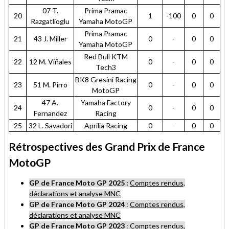
07 T.
Prima Pramac
20
1
-100
0
0
Razgatlioglu
Yamaha MotoGP
Prima Pramac
21
43 J. Miller
0
-
0
0
Yamaha MotoGP
Red Bull KTM
22
12 M. Viñales
0
-
0
0
Tech3
BK8 Gresini Racing
23
51 M. Pirro
0
-
0
0
MotoGP
47 A.
Yamaha Factory
24
0
-
0
0
Fernandez
Racing
25
32 L. Savadori
Aprilia Racing
0
-
0
0
Rétrospectives des Grand Prix de France
MotoGP
GP de France Moto GP 2025 :
Comptes rendus,
déclarations et analyse MNC
GP de France Moto GP 2024
:
Comptes rendus,
déclarations et analyse MNC
GP de France Moto GP 2023
:
Comptes rendus,