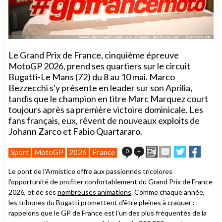
Le Grand Prix de France, cinquième épreuve
MotoGP 2026, prend ses quartiers sur le circuit
Bugatti-Le Mans (72) du 8 au 10 mai. Marco
Bezzecchi s'y présente en leader sur son Aprilia,
tandis que le champion en titre Marc Marquez court
toujours après sa première victoire dominicale. Les
fans français, eux, rêvent de nouveaux exploits de
Johann Zarco et Fabio Quartararo.
Imprimer
Envoyer
Partager
Partag
0
+
Sport
MotoGP
2026
France
cet
sur
sur
article
Twitter
Facebook
Le pont de l'Armistice offre aux passionnés tricolores
à
l'opportunité de profiter confortablement du Grand Prix de France
un
2026, et de ses
nombreuses animations
. Comme chaque année,
ami
les tribunes du Bugatti promettent d'être pleines à craquer :
rappelons que le GP de France est l'un des plus fréquentés de la