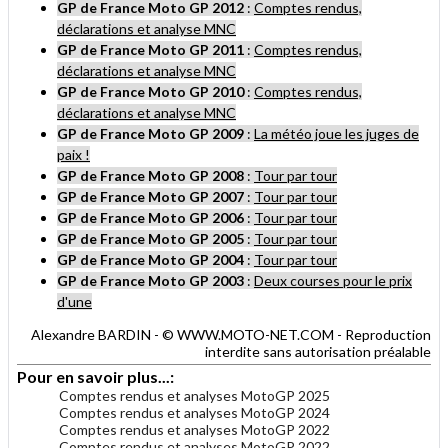
GP
de France
Moto GP
2012
:
Comptes rendus,
déclarations et analyse MNC
GP
de France
Moto GP
2011
:
Comptes rendus,
déclarations et analyse MNC
GP
de France
Moto GP
2010
:
Comptes rendus,
déclarations et analyse MNC
GP
de France
Moto GP
2009
:
La météo joue les juges de
paix !
GP
de France
Moto GP
2008
:
Tour par tour
GP
de France
Moto GP
2007
:
Tour par tour
GP
de France
Moto GP
2006
:
Tour par tour
GP
de France
Moto GP
2005
:
Tour par tour
GP
de France
Moto GP
2004
:
Tour par tour
GP
de France
Moto GP
2003
:
Deux courses pour le prix
d'une
Alexandre BARDIN - © WWW.MOTO-NET.COM - Reproduction
interdite sans autorisation préalable
Pour en savoir plus...:
Comptes rendus et analyses MotoGP 2025
Comptes rendus et analyses MotoGP 2024
Comptes rendus et analyses MotoGP 2022
Comptes rendus et analyses MotoGP 2022