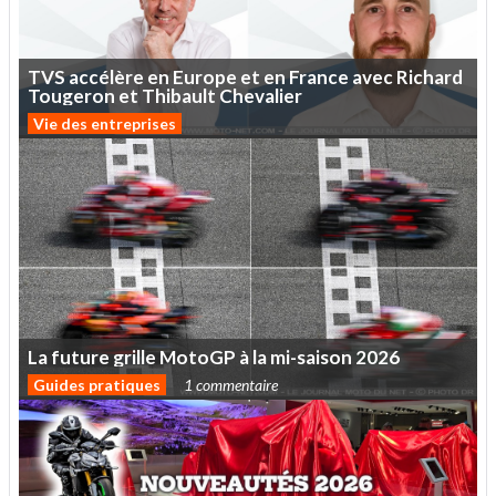
TVS
accélère
en
Europe
et
en
France
avec
Richard
Tougeron
et
Thibault
Chevalier
Vie des entreprises
La
future
grille
MotoGP
à
la
mi-saison
2026
Guides pratiques
1 commentaire