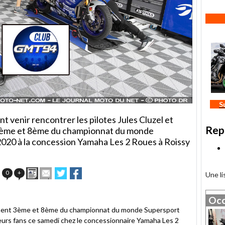
S
enir rencontrer les pilotes Jules Cluzel et
Rep
 3ème et 8ème du championnat du monde
2020 à la concession Yamaha Les 2 Roues à Roissy
Imprimer
Envoyer
Partager
Partager
0
+
Une l
cet
sur
sur
article
Twitter
Facebook
à
Occ
un
ivement 3ème et 8ème du championnat du monde Supersport
ami
eurs fans ce samedi chez le concessionnaire Yamaha Les 2