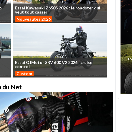
o
Essai
Kawasaki
Z650S
2026
:
le
roadster
qui
veut
tout
casser
Nouveautés 2026
Essai
QJMotor
SRV
600
V2
2026
:
cruise
control
Custom
to du Net