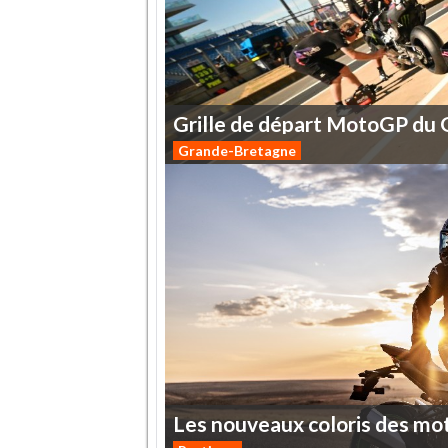
Grille
de
départ
MotoGP
du
Grande-Bretagne
Les
nouveaux
coloris
des
mo