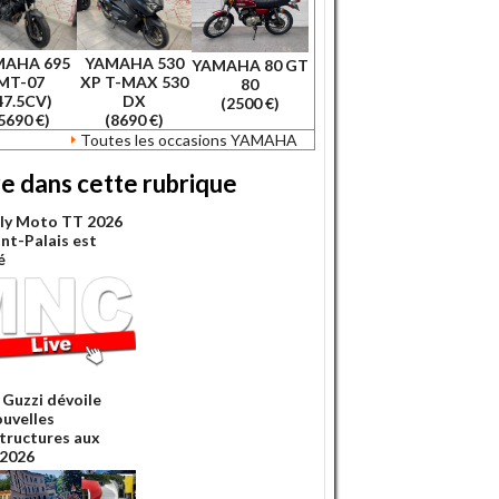
MAHA 695
YAMAHA 530
YAMAHA 80 GT
MT-07
XP T-MAX 530
80
47.5CV)
DX
(2500 €)
5690 €)
(8690 €)
Toutes les occasions YAMAHA
re dans cette rubrique
lly Moto TT 2026
int-Palais est
é
Guzzi dévoile
ouvelles
structures aux
2026