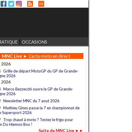
RATIQUE
OCCASIONS
MNC
Live
► L'actu moto en direct
t 2026
5
Grille de départ MotoGP du GP de Grande-
gne 2026
t 2026
4
Marco Bezzecchi ouvre le GP de Grande-
gne 2026
9
Newsletter MNC du 7 aout 2026
9
Mathieu Gines passe la 7 en championnat de
e Supersport 2026
7
Trop chaud à moto ? Testez le frigo pour
n Do Hiemon Box !
Suite du MNC Live ►►