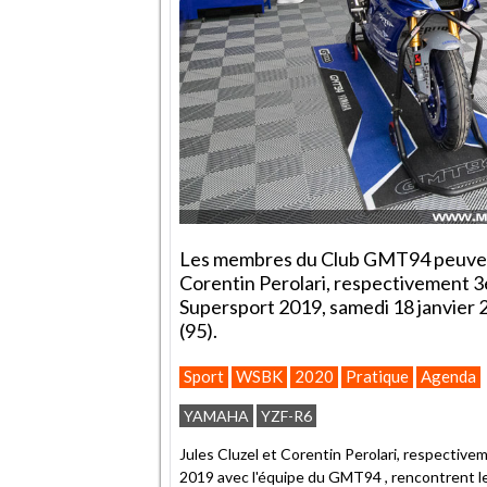
Les membres du Club GMT94 peuvent v
Corentin Perolari, respectivement
Supersport 2019, samedi 18 janvier 
(95).
Sport
WSBK
2020
Pratique
Agenda
YAMAHA
YZF-R6
Jules Cluzel et Corentin Perolari, respect
2019 avec l'équipe du GMT94 , rencontrent l