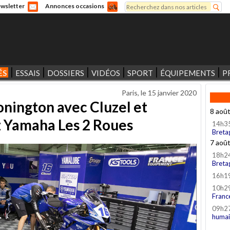
Rechercher
wsletter
Annonces occasions
Formulaire de recherche
ÉS
ESSAIS
DOSSIERS
VIDÉOS
SPORT
ÉQUIPEMENTS
P
Paris, le
15 janvier 2020
nington avec Cluzel et
8 aoû
z Yamaha Les 2 Roues
14h3
Breta
7 aoû
18h2
Breta
16h1
10h2
Franc
09h2
humai