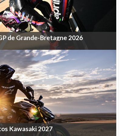
GP
de
Grande-Bretagne
2026
tos
Kawasaki
2027