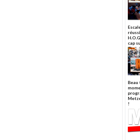
Escal
réuss
H.O.G.
cap su
Beau 
mome
prog
Metze
!