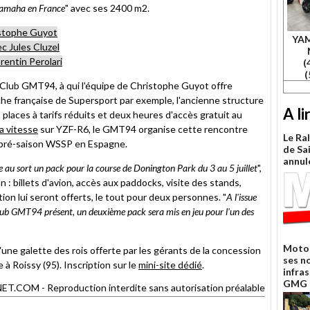
Yamaha en France
" avec ses 2400 m2.
stophe Guyot
YA
ec Jules Cluzel
rentin Perolari
(
(
lub GMT94, à qui l'équipe de Christophe Guyot offre
che française de Supersport par exemple, l'ancienne structure
A li
places à tarifs réduits et deux heures d'accès gratuit au
a vitesse
sur YZF-R6, le GMT94 organise cette rencontre
Le Ra
e pré-saison WSSP en Espagne.
de Sa
annul
ge au sort un pack pour la course de Donington Park du 3 au 5 juillet
",
 : billets d'avion, accès aux paddocks, visite des stands,
on lui seront offerts, le tout pour deux personnes. "
A l'issue
 Club GMT94 présent, un deuxième pack sera mis en jeu pour l'un des
Moto 
'une galette des rois offerte par les gérants de la concession
ses n
 à Roissy (95). Inscription sur le
mini-site dédié
.
infra
GMG 
OM - Reproduction interdite sans autorisation préalable