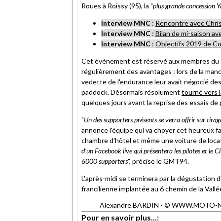
Roues à Roissy (95), la "
plus grande concession 
Interview MNC
:
Rencontre avec Chri
Interview MNC
:
Bilan de mi-saison av
Interview MNC
:
Objectifs 2019 de Co
Cet événement est réservé aux membres du C
régulièrement des avantages : lors de la man
vedette de l'endurance leur avait négocié des 
paddock. Désormais résolument
tourné vers l
quelques jours avant la reprise des essais d
"
Un des supporters présents se verra offrir sur tira
annonce l'équipe qui va choyer cet heureux fan
chambre d'hôtel et même une voiture de locati
d'un Facebook live qui présentera les pilotes et le
6000 supporters
", précise le GMT94.
L'après-midi se terminera par la dégustation d
francilienne implantée au 6 chemin de la Vallée
Alexandre BARDIN - © WWW.MOTO-NET.C
Pour en savoir plus...: