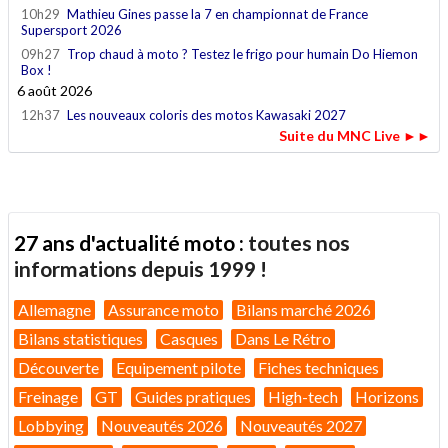
10h29
Mathieu Gines passe la 7 en championnat de France
Supersport 2026
09h27
Trop chaud à moto ? Testez le frigo pour humain Do Hiemon
Box !
6 août 2026
12h37
Les nouveaux coloris des motos Kawasaki 2027
Suite du MNC Live ►►
27 ans d'actualité moto :
toutes nos
informations depuis 1999 !
Allemagne
Assurance moto
Bilans marché 2026
Bilans statistiques
Casques
Dans Le Rétro
Découverte
Equipement pilote
Fiches techniques
Freinage
GT
Guides pratiques
High-tech
Horizons
Lobbying
Nouveautés 2026
Nouveautés 2027