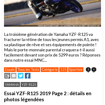
La troisième génération de Yamaha YZF-R125 va
fracturer la rétine de tous les jeunes permis A1, avec
sa plastique de rêve et ses équipements de pointe !
Mais le porte-monnaie parental craquera-t-il aussi
facilement devant son prix de 5299 euros ? Réponses
dans notre essai MNC...
Essais
Tous les Tests
Catégorie
125
Sportive
1
+
Imprimer
Envoyer
Partager
Partager
cet
sur
sur
article
Twitter
Facebook
YAMAHA
YZF-R125
à
un
Essai YZF-R125 2019 Page 2 : détails en
ami
photos légendées