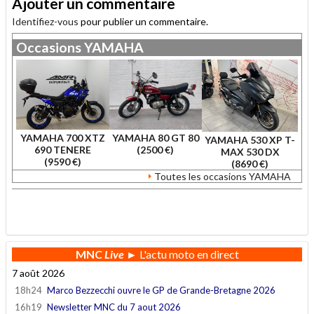
Ajouter un commentaire
Identifiez-vous
pour publier un commentaire.
Occasions
YAMAHA
YAMAHA 700 XTZ
YAMAHA 80 GT 80
YAMAHA 530 XP T-
690 TENERE
(2500 €)
MAX 530 DX
(9590 €)
(8690 €)
Toutes les occasions YAMAHA
.
MNC
Live
► L'actu moto en direct
7 août 2026
18h24
Marco Bezzecchi ouvre le GP de Grande-Bretagne 2026
16h19
Newsletter MNC du 7 aout 2026