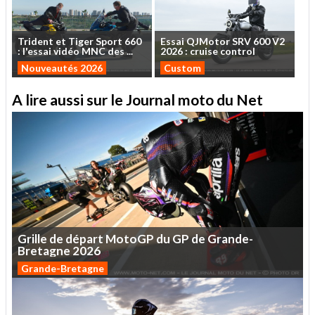
Trident
et
Tiger
Sport
660
Essai
QJMotor
SRV
600
V2
:
l'essai
vidéo
MNC
des
...
2026
:
cruise
control
Nouveautés 2026
Custom
A lire aussi sur le Journal moto du Net
Grille
de
départ
MotoGP
du
GP
de
Grande-
Bretagne
2026
Grande-Bretagne