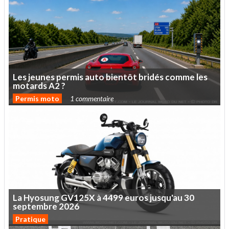
Les
jeunes
permis
auto
bientôt
bridés
comme
les
motards
A2
?
Permis moto
1 commentaire
La
Hyosung
GV125X
à
4499
euros
jusqu'au
30
septembre
2026
Pratique