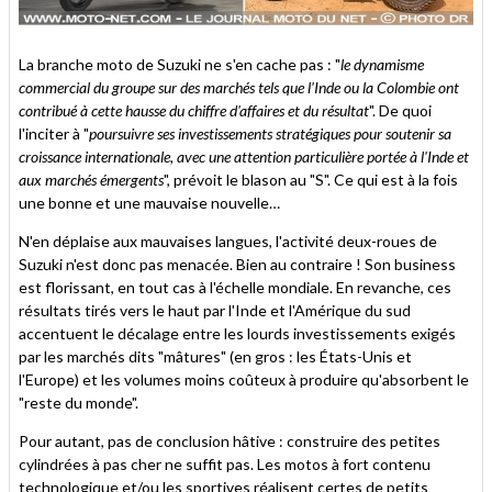
La branche moto de Suzuki ne s'en cache pas : "
le dynamisme
commercial du groupe sur des marchés tels que l'Inde ou la Colombie ont
contribué à cette hausse du chiffre d'affaires et du résultat
". De quoi
l'inciter à "
poursuivre ses investissements stratégiques pour soutenir sa
croissance internationale, avec une attention particulière portée à l'Inde et
aux marchés émergents
", prévoit le blason au "S". Ce qui est à la fois
une bonne et une mauvaise nouvelle…
N'en déplaise aux mauvaises langues, l'activité deux-roues de
Suzuki n'est donc pas menacée. Bien au contraire ! Son business
est florissant, en tout cas à l'échelle mondiale. En revanche, ces
résultats tirés vers le haut par l'Inde et l'Amérique du sud
accentuent le décalage entre les lourds investissements exigés
par les marchés dits "mâtures" (en gros : les États-Unis et
l'Europe) et les volumes moins coûteux à produire qu'absorbent le
"reste du monde".
Pour autant, pas de conclusion hâtive : construire des petites
cylindrées à pas cher ne suffit pas. Les motos à fort contenu
technologique et/ou les sportives réalisent certes de petits