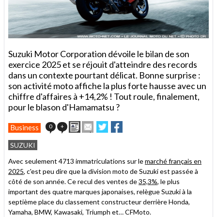
Suzuki Motor Corporation dévoile le bilan de son
exercice 2025 et se réjouit d'atteindre des records
dans un contexte pourtant délicat. Bonne surprise :
son activité moto affiche la plus forte hausse avec un
chiffre d'affaires à +14,2% ! Tout roule, finalement,
pour le blason d'Hamamatsu ?
Imprimer
Envoyer
Partager
Partager
0
+
Business
cet
sur
sur
article
Twitter
Facebook
SUZUKI
à
un
Avec seulement 4713 immatriculations sur le
marché français en
ami
2025
, c'est peu dire que la division moto de Suzuki est passée à
côté de son année. Ce recul des ventes de
35,3%
, le plus
important des quatre marques japonaises, relègue Suzuki à la
septième place du classement constructeur derrière Honda,
Yamaha, BMW, Kawasaki, Triumph et… CFMoto.