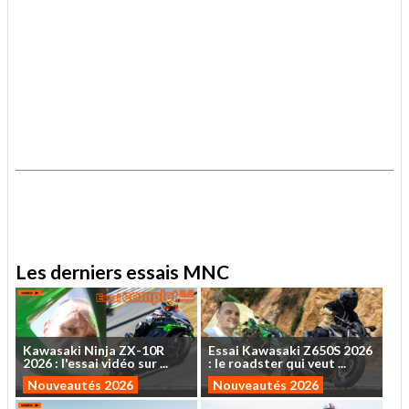
.
.
Les derniers essais MNC
Kawasaki
Ninja
ZX-10R
Essai
Kawasaki
Z650S
2026
2026
:
l'essai
vidéo
sur
...
:
le
roadster
qui
veut
...
Nouveautés 2026
Nouveautés 2026