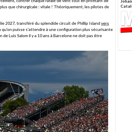
ment, contrer chaque rafale de vent tout en profitant de
Johan
Catal
lus que chirurgicale : vitale ! Théoriquement, les pilotes de
ie 2027, transféré du splendide circuit de Phillip Island
vers
n qu'on puisse s'attendre à une configuration plus sécurisante
n de Luis Salom il y a 10 ans à Barcelone ne doit pas être