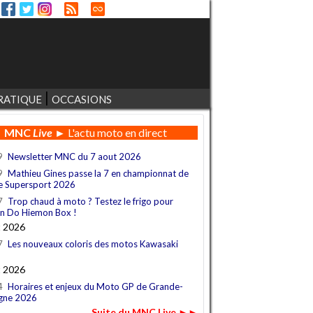
RATIQUE
OCCASIONS
MNC
Live
► L'actu moto en direct
9
Newsletter MNC du 7 aout 2026
9
Mathieu Gines passe la 7 en championnat de
e Supersport 2026
7
Trop chaud à moto ? Testez le frigo pour
n Do Hiemon Box !
t 2026
7
Les nouveaux coloris des motos Kawasaki
t 2026
4
Horaires et enjeux du Moto GP de Grande-
gne 2026
Suite du MNC Live ►►