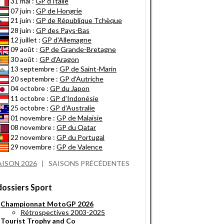
31 mai :
GP d'Italie
07 juin :
GP de Hongrie
21 juin :
GP de République Tchèque
28 juin :
GP des Pays-Bas
12 juillet :
GP d'Allemagne
09 août :
GP de Grande-Bretagne
30 août :
GP d'Aragon
13 septembre :
GP de Saint-Marin
20 septembre :
GP d'Autriche
04 octobre :
GP du Japon
11 octobre :
GP d'Indonésie
25 octobre :
GP d'Australie
01 novembre :
GP de Malaisie
08 novembre :
GP du Qatar
22 novembre :
GP du Portugal
29 novembre :
GP de Valence
AISON 2026
|
SAISONS PRÉCÉDENTES
dossiers Sport
Championnat MotoGP 2026
Rétrospectives 2003-2025
Tourist Trophy and Co