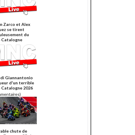
n Zarco et Alex
ez se tirent
uleusement du
 Catalogne
 di Giannantonio
ueur d'un terrible
 Catalogne 2026
mmentaires)
yable chute de