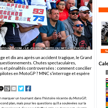
S
ge et dix ans après un accident tragique, le Grand
questionnements. Chutes spectaculaires,
Cal
es et pénalités controversées : comment concilier
s pilotes en MotoGP ? MNC s'interroge et espère
Imprimer
Envoyer
Partager
Partager
+
cet
sur
sur
article
Twitter
Facebook
n marquer un tournant dans l'histoire récente du MotoGP,
à
cond plan, mais pour les questions qu’il a soulevées sur la
un