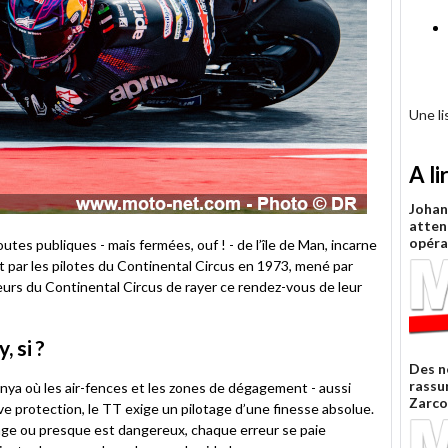
Une l
A li
Johan
atten
opéra
utes publiques - mais fermées, ouf ! - de l’île de Man, incarne
t par les pilotes du Continental Circus en 1973, mené par
eurs du Continental Circus de rayer ce rendez-vous de leur
, si ?
Des n
rassu
nya où les air-fences et les zones de dégagement - aussi
Zarco
tive protection, le TT exige un pilotage d’une finesse absolue.
rage ou presque est dangereux, chaque erreur se paie