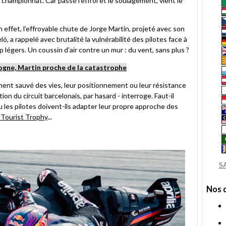
u championnat. Car passé l'effroi et le soulagement, vient le
ami
 effet, l’effroyable chute de Jorge Martin, projeté avec son
ó, a rappelé avec brutalité la vulnérabilité des pilotes face à
légers. Un coussin d'air contre un mur : du vent, sans plus ?
ogne, Martin proche de la catastrophe
ment sauvé des vies, leur positionnement ou leur résistance
on du circuit barcelonais, par hasard - interroge. Faut-il
ou les pilotes doivent-ils adapter leur propre approche des
 Tourist Trophy
...
S
Nos 