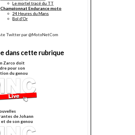
Le mortel tracé du TT
Championnat Endurance moto
24 Heures du Mans
Bol d'Or
iste Twitter par @MotoNetCom
re dans cette rubrique
n Zarco doit
dre pour son
tion du genou
ouvelles
rantes de Johann
 et de son genou