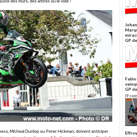
juste des murs, des arbres ou le vide !
Johan
Marqu
mirac
GP de
Fabio
vainq
GP de
(9 co
ss, Micheal Dunlop ou Peter Hickman, doivent anticiper
Effro