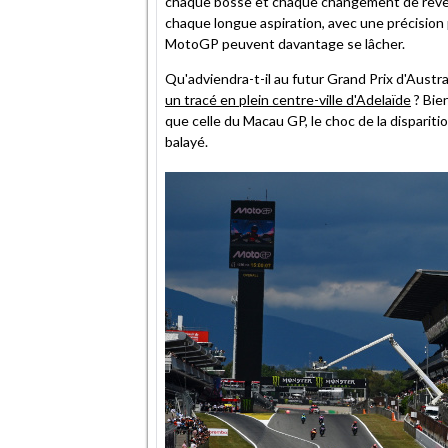
chaque bosse et chaque changement de revête
chaque longue aspiration, avec une précision p
MotoGP peuvent davantage se lâcher.
Qu'adviendra-t-il au futur Grand Prix d'Austral
un tracé en plein centre-ville d'Adelaïde
? Bie
que celle du Macau GP, le choc de la disparitio
balayé.