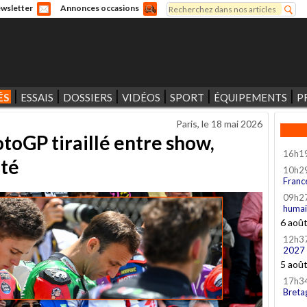
Rechercher
wsletter
Annonces occasions
Formulaire de recherche
ÉS
ESSAIS
DOSSIERS
VIDÉOS
SPORT
ÉQUIPEMENTS
P
Paris, le
18 mai 2026
toGP tiraillé entre show,
16h1
ité
10h2
Franc
09h2
humai
6 aoû
12h3
2027
5 aoû
17h3
Breta