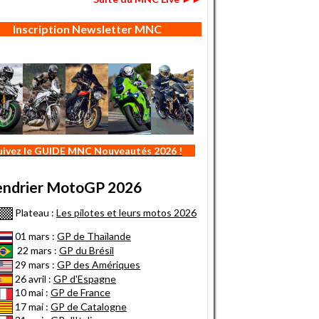
Inscription Newsletter MNC
uivez le GUIDE MNC Nouveautés 2026 !
endrier MotoGP 2026
Plateau :
Les pilotes et leurs motos 2026
01 mars :
GP de Thaïlande
22 mars :
GP du Brésil
29 mars :
GP des Amériques
26 avril :
GP d'Espagne
10 mai :
GP de France
17 mai :
GP de Catalogne