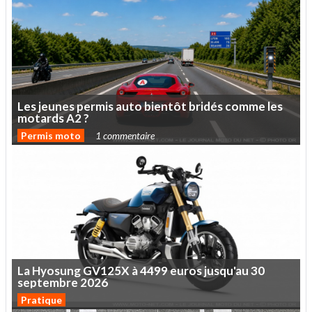
Les
jeunes
permis
auto
bientôt
bridés
comme
les
motards
A2
?
Permis moto
1 commentaire
La
Hyosung
GV125X
à
4499
euros
jusqu'au
30
septembre
2026
Pratique