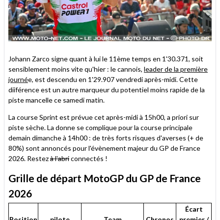
Johann Zarco signe quant à lui le 11ème temps en 1'30.371, soit
sensiblement moins vite qu'hier : le cannois,
leader de la première
journé
e, est descendu en 1'29.907 vendredi après-midi. Cette
diiférence est un autre marqueur du potentiel moins rapide de la
piste mancelle ce samedi matin.
La course Sprint est prévue cet après-midi à 15h00, a priori sur
piste sèche. La donne se complique pour la course principale
demain dimanche à 14h00 : de très forts risques d'averses (+ de
80%) sont annoncés pour l'évènement majeur du GP de France
2026. Restez
à l'abri
connectés !
Grille de départ MotoGP du GP de France
2026
Écart
Position
pilote
Team
Chronos
premier /