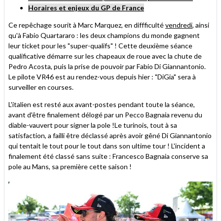
H
oraires et enjeux du GP de France
Ce repêchage sourit à Marc Marquez, en diffficulté
vendredi
, ainsi
qu'à Fabio Quartararo : les deux champions du monde gagnent
leur ticket pour les "super-qualifs" ! Cette deuxième séance
qualificative démarre sur les chapeaux de roue avec la chute de
Pedro Acosta, puis la prise de pouvoir par Fabio Di Giannantonio.
Le pilote VR46 est au rendez-vous depuis hier : "DiGia" sera à
surveiller en courses.
L'italien est resté aux avant-postes pendant toute la séance,
avant d'être finalement délogé par un Pecco Bagnaia revenu du
diable-vauvert pour signer la pole !Le turinois, tout à sa
satisfaction, a failli être déclassé après avoir gêné Di Giannantonio
qui tentait le tout pour le tout dans son ultime tour ! L'incident a
finalement été classé sans suite : Francesco Bagnaia conserve sa
pole au Mans, sa première cette saison !