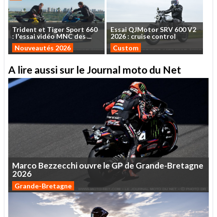
Trident
et
Tiger
Sport
660
Essai
QJMotor
SRV
600
V2
:
l'essai
vidéo
MNC
des
...
2026
:
cruise
control
Nouveautés 2026
Custom
A lire aussi sur le Journal moto du Net
Marco
Bezzecchi
ouvre
le
GP
de
Grande-Bretagne
2026
Grande-Bretagne