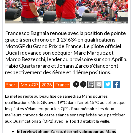
Francesco Bagnaia renoue avec la position de pointe
grâce à son chrono en 1'29.634 en qualifications
MotoGP du Grand Prix de France. Le pilote officiel
Ducati devance son coéquier Marc Marquez et
Marco Bezzecchi, leader au provisoire sur son Aprilia.
Fabio Quartarararo et Johann Zarco s'élanceront
respectivement des 6ème et 11ème positions.
Imprimer
Envoyer
Partager
Partag
1
+
Sport
MotoGP
2026
France
cet
sur
sur
article
Twitter
Facebook
La météo reste au beau fixe ce samedi au Mans pour les
à
qualifications MotoGP, avec 19°C dans l'air et 15°C au sol lorsque
un
les pilotes s'élancent pour les QP1. Pour mémoire, les deux
ami
meilleurs chronos de cette séance sont repêchés pour participer
aux Qualifications 2 (QP2) avec le Top 10 établit la veille.
InterviewJohann Zarco, éternel vainqueur au Mans