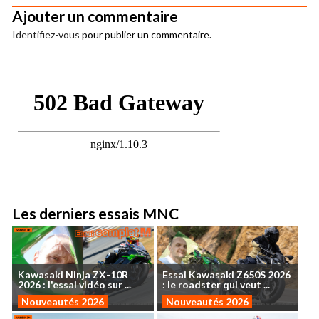
Ajouter un commentaire
Identifiez-vous
pour publier un commentaire.
.
Les derniers essais MNC
Kawasaki
Ninja
ZX-10R
Essai
Kawasaki
Z650S
2026
2026
:
l'essai
vidéo
sur
...
:
le
roadster
qui
veut
...
Nouveautés 2026
Nouveautés 2026