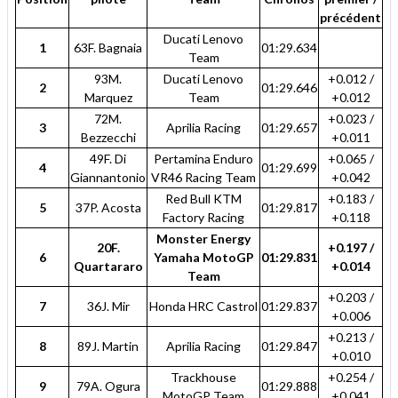
précédent
Ducati Lenovo
1
63F. Bagnaia
01:29.634
Team
93M.
Ducati Lenovo
+0.012 /
2
01:29.646
Marquez
Team
+0.012
72M.
+0.023 /
3
Aprilia Racing
01:29.657
Bezzecchi
+0.011
49F. Di
Pertamina Enduro
+0.065 /
4
01:29.699
Giannantonio
VR46 Racing Team
+0.042
Red Bull KTM
+0.183 /
5
37P. Acosta
01:29.817
Factory Racing
+0.118
Monster Energy
20F.
+0.197 /
6
Yamaha MotoGP
01:29.831
Quartararo
+0.014
Team
+0.203 /
7
36J. Mir
Honda HRC Castrol
01:29.837
+0.006
+0.213 /
8
89J. Martin
Aprilia Racing
01:29.847
+0.010
Trackhouse
+0.254 /
9
79A. Ogura
01:29.888
MotoGP Team
+0.041