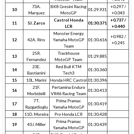
73A.
BK8 Gresini Racing
+0.297 /
10
01:29.931
Marquez
MotoGP
+0.043
Castrol Honda
+0.737 /
11
5J. Zarco
01:30.371
LCR
+0.440
Monster Energy
+0.982 /
12
42A. Rins
Yamaha MotoGP
01:30.616
+0.245
Team
25R.
Trackhouse
13
01:29.885
Fernandez
MotoGP Team
23E.
Red Bull KTM
14
01:30.360
Bastianini
Tech3
15
10L. Marini
Honda HRC Castrol
01:30.396
21F.
Pertamina Enduro
16
01:30.413
Morbidelli
VR46 Racing Team
7T.
Prima Pramac
17
01:30.419
Razgatlioglu
Yamaha MotoGP
18
11D. Moreira
Pro Honda LCR
01:30.428
Prima Pramac
19
43J. Miller
01:30.439
Yamaha MotoGP