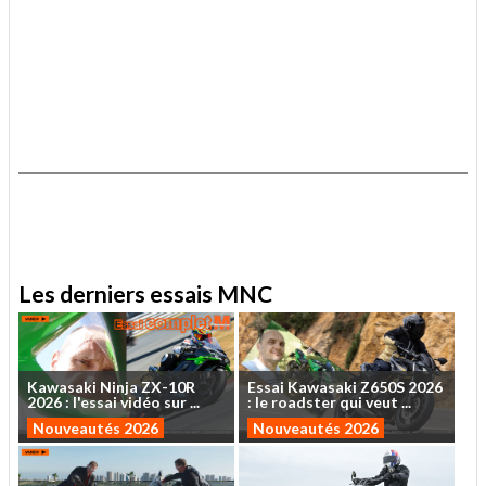
.
.
Les derniers essais MNC
Kawasaki
Ninja
ZX-10R
Essai
Kawasaki
Z650S
2026
2026
:
l'essai
vidéo
sur
...
:
le
roadster
qui
veut
...
Nouveautés 2026
Nouveautés 2026