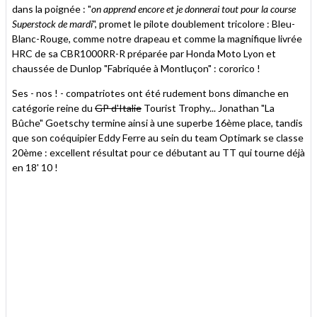
dans la poignée : "
on apprend encore et je donnerai tout pour la course
Superstock de mardi
", promet le pilote doublement tricolore : Bleu-
Blanc-Rouge, comme notre drapeau et comme la magnifique livrée
HRC de sa CBR1000RR-R préparée par Honda Moto Lyon et
chaussée de Dunlop "Fabriquée à Montluçon" : cororico !
Ses - nos ! - compatriotes ont été rudement bons dimanche en
catégorie reine du
GP d'Italie
Tourist Trophy... Jonathan "La
Bûche" Goetschy termine ainsi à une superbe 16ème place, tandis
que son coéquipier Eddy Ferre au sein du team Optimark se classe
20ème : excellent résultat pour ce débutant au TT qui tourne déjà
en 18' 10 !