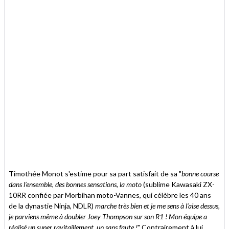
Timothée Monot s'estime pour sa part satisfait de sa "
bonne course
dans l’ensemble, des bonnes sensations, la moto
(sublime Kawasaki ZX-
10RR confiée par Morbihan moto-Vannes, qui célèbre les 40 ans
de la dynastie Ninja, NDLR)
marche très bien et je me sens à l’aise dessus,
je parviens même à doubler Joey Thompson sur son R1 ! Mon équipe a
réalisé un super ravitaillement, un sans faute !
" Contrairement à lui...