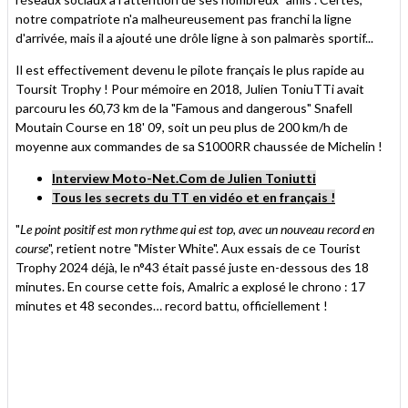
notre compatriote n'a malheureusement pas franchi la ligne
d'arrivée, mais il a ajouté une drôle ligne à son palmarès sportif...
Il est effectivement devenu le pilote français le plus rapide au
Toursit Trophy ! Pour mémoire en 2018, Julien ToniuTTi avait
parcouru les 60,73 km de la "Famous and dangerous" Snafell
Moutain Course en 18' 09, soit un peu plus de 200 km/h de
moyenne aux commandes de sa S1000RR chaussée de Michelin !
Interview Moto-Net.Com de Julien Toniutti
Tous les secrets du TT en vidéo et en français !
"
Le point positif est mon rythme qui est top, avec un nouveau record en
course
", retient notre "Mister White". Aux essais de ce Tourist
Trophy 2024 déjà, le n°43 était passé juste en-dessous des 18
minutes. En course cette fois, Amalric a explosé le chrono : 17
minutes et 48 secondes… record battu, officiellement !