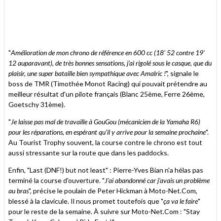
"
Amélioration de mon chrono de référence en 600 cc (18' 52 contre 19'
12 auparavant), de très bonnes sensations, j’ai rigolé sous le casque, que du
plaisir, une super bataille bien sympathique avec Amalric !
", signale le
boss de TMR (Timothée Monot Racing) qui pouvait prétendre au
meilleur résultat d'un pilote français (Blanc 25ème, Ferre 26ème,
Goetschy 31ème).
"
Je laisse pas mal de travaille à GouGou (mécanicien de la Yamaha R6)
pour les réparations, en espérant qu’il y arrive pour la semaine prochaine
".
Au Tourist Trophy souvent, la course contre le chrono est tout
aussi stressante sur la route que dans les paddocks.
Enfin, "Last (DNF!) but not least" : Pierre-Yves Bian n'a hélas pas
terminé la course d'ouverture. "
J'ai abandonné car j'avais un problème
au bras
", précise le poulain de Peter Hickman à Moto-Net.Com,
blessé à la clavicule. Il nous promet toutefois que "
ça va le faire
"
pour le reste de la semaine. À suivre sur Moto-Net.Com : "Stay