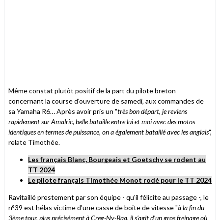
Même constat plutôt positif de la part du pilote breton
concernant la course d'ouverture de samedi, aux commandes de
sa Yamaha R6… Après avoir pris un "
très bon départ, je reviens
rapidement sur Amalric, belle bataille entre lui et moi avec des motos
identiques en termes de puissance, on a également bataillé avec les anglais
",
relate Timothée.
Les français Blanc, Bourgeais et Goetschy se rodent au
TT 2024
Le pilote français Timothée Monot rodé pour le TT 2024
Ravitaillé prestement par son équipe - qu'il félicite au passage -, le
n°39 est hélas victime d'une casse de boite de vitesse "
à la fin du
3ème tour, plus précisément à Creg-Ny-Baa, il s’agit d’un gros freinage où