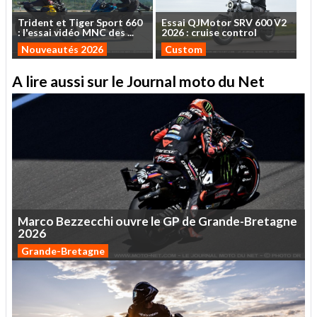
Trident
et
Tiger
Sport
660
Essai
QJMotor
SRV
600
V2
:
l'essai
vidéo
MNC
des
...
2026
:
cruise
control
Nouveautés 2026
Custom
A lire aussi sur le Journal moto du Net
Marco
Bezzecchi
ouvre
le
GP
de
Grande-Bretagne
2026
Grande-Bretagne