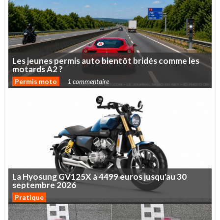
Les
jeunes
permis
auto
bientôt
bridés
comme
les
motards
A2
?
Permis moto
1 commentaire
La
Hyosung
GV125X
à
4499
euros
jusqu'au
30
septembre
2026
Pratique