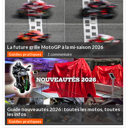
La
future
grille
MotoGP
à
la
mi-saison
2026
Guides pratiques
1 commentaire
Guide
nouveautés
2026
:
toutes
les
motos,
toutes
les
infos
Guides pratiques