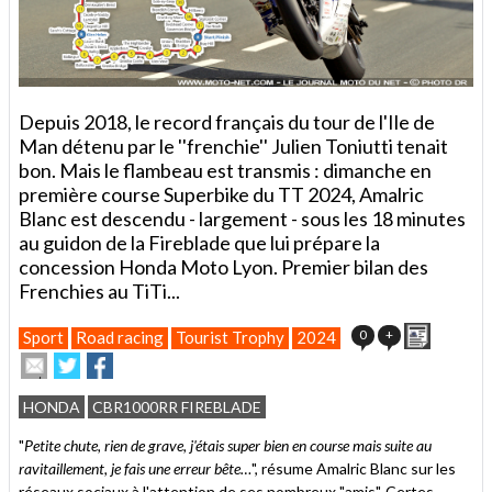
Depuis 2018, le record français du tour de l'Ile de
Man détenu par le ''frenchie'' Julien Toniutti tenait
bon. Mais le flambeau est transmis : dimanche en
première course Superbike du TT 2024, Amalric
Blanc est descendu - largement - sous les 18 minutes
au guidon de la Fireblade que lui prépare la
concession Honda Moto Lyon. Premier bilan des
Frenchies au TiTi...
Imprimer
0
+
Sport
Road racing
Tourist Trophy
2024
Envoyer
Partager
Partager
cet
sur
sur
article
Twitter
Facebook
HONDA
CBR1000RR FIREBLADE
à
un
"
Petite chute, rien de grave, j'étais super bien en course mais suite au
ami
ravitaillement, je fais une erreur bête…
", résume Amalric Blanc sur les
réseaux sociaux à l'attention de ses nombreux "amis". Certes,