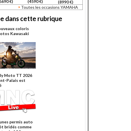
5690 €)
(4590 €)
(8990 €)
Toutes les occasions YAMAHA
re dans cette rubrique
ouveaux coloris
otos Kawasaki
lly Moto TT 2026
int-Palais est
é
eunes permis auto
ôt bridés comme