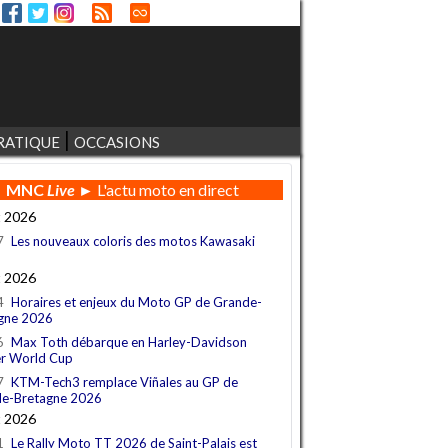
RATIQUE
OCCASIONS
MNC
Live
► L'actu moto en direct
t 2026
7
Les nouveaux coloris des motos Kawasaki
t 2026
4
Horaires et enjeux du Moto GP de Grande-
gne 2026
6
Max Toth débarque en Harley-Davidson
r World Cup
7
KTM-Tech3 remplace Viñales au GP de
e-Bretagne 2026
t 2026
1
Le Rally Moto TT 2026 de Saint-Palais est