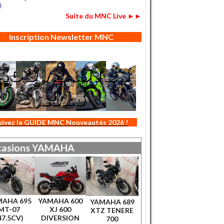
é
Suite du MNC Live ►►
Inscription Newsletter MNC
uivez le GUIDE MNC Nouveautés 2026 !
asions
YAMAHA
MAHA 695
YAMAHA 600
YAMAHA 689
MT-07
XJ 600
XTZ TENERE
47.5CV)
DIVERSION
700