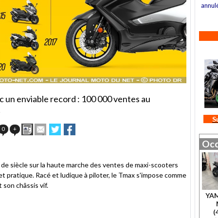
annul
c un enviable record : 100 000 ventes au
!
S
Imprimer
Envoyer
Partager
Partager
0
+
cet
sur
sur
Occ
article
Twitter
Facebook
à
un
 de siècle sur la haute marche des ventes de maxi-scooters
ami
et pratique. Racé et ludique à piloter, le Tmax s'impose comme
 son châssis vif.
YA
(