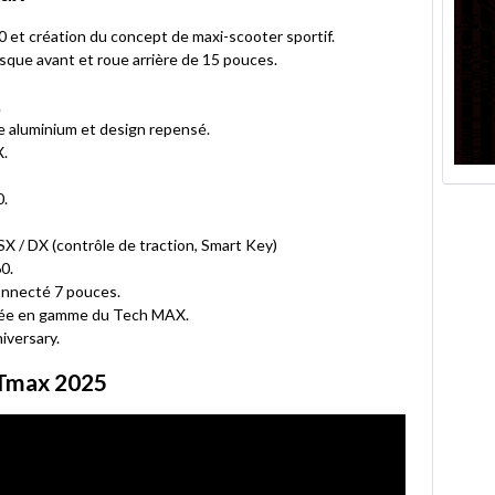
et création du concept de maxi-scooter sportif.
isque avant et roue arrière de 15 pouces.
.
e aluminium et design repensé.
X.
0.
SX / DX (contrôle de traction, Smart Key)
0.
onnecté 7 pouces.
ntée en gamme du Tech MAX.
iversary.
 Tmax 2025