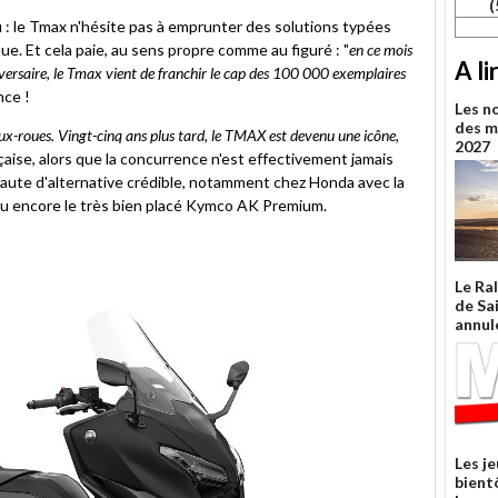
(
lu : le Tmax n'hésite pas à emprunter des solutions typées
. Et cela paie, au sens propre comme au figuré : "
en ce mois
A li
rsaire, le Tmax vient de franchir le cap des 100 000 exemplaires
nce !
Les n
des m
x-roues. Vingt-cinq ans plus tard, le TMAX est devenu une icône,
2027
française, alors que la concurrence n'est effectivement jamais
 faute d'alternative crédible, notamment chez Honda avec la
u encore le très bien placé Kymco AK Premium.
Le Ra
de Sa
annul
Les j
bient