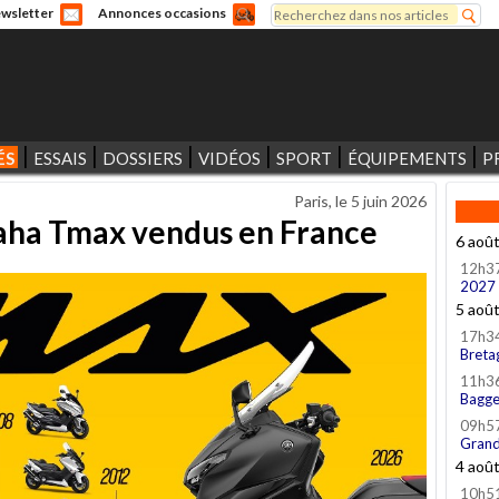
Rechercher
wsletter
Annonces occasions
Formulaire de recherche
ÉS
ESSAIS
DOSSIERS
VIDÉOS
SPORT
ÉQUIPEMENTS
P
Paris, le
5 juin 2026
aha Tmax vendus en France
6 aoû
12h3
2027
5 aoû
17h3
Breta
11h3
Bagge
09h5
Grand
4 aoû
10h5