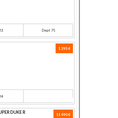
23
Dept 75
1 295 €
24
UPER DUKE R
11 490 €