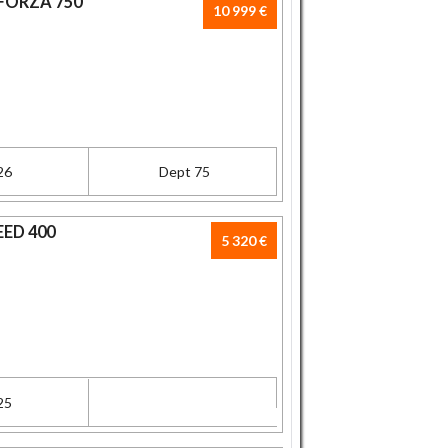
FORZA 750
10 999 €
26
Dept 75
EED 400
5 320 €
25