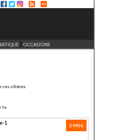
RATIQUE
OCCASIONS
r ces critères
t
Desc
Asc
e-1
2 990 €