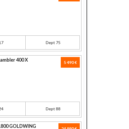
17
Dept 75
ambler 400 X
5 490 €
24
Dept 88
1800 GOLDWING
24 990 €