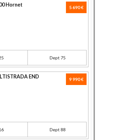
00 Hornet
5 690 €
25
Dept 75
ULTISTRADA END
9 990 €
16
Dept 88