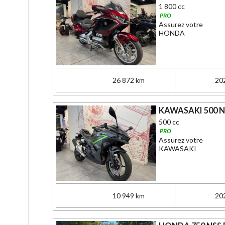
1 800 cc
PRO
Assurez votre
HONDA
26 872 km
20
KAWASAKI 500 Ni
500 cc
PRO
Assurez votre
KAWASAKI
10 949 km
20