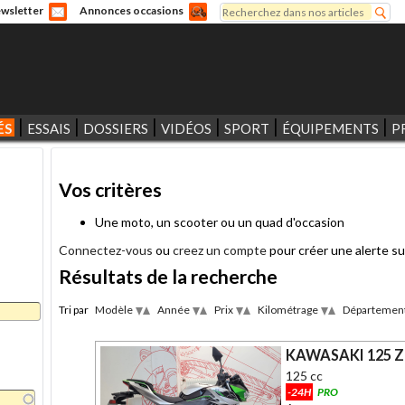
Rechercher
wsletter
Annonces occasions
Formulaire de recherche
ÉS
ESSAIS
DOSSIERS
VIDÉOS
SPORT
ÉQUIPEMENTS
P
Vos critères
Une moto, un scooter ou un quad d'occasion
Connectez-vous
ou
creez un compte
pour créer une alerte su
Résultats de la recherche
Tri par
Modèle
Année
Prix
Kilométrage
Départemen
Desc
Desc
Desc
Desc
Asc
Asc
Asc
Asc
KAWASAKI 125 Z
125 cc
-24H
PRO