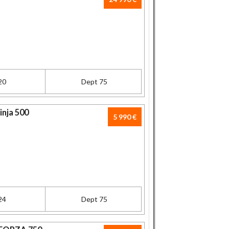
20
Dept 75
nja 500
5 990 €
24
Dept 75