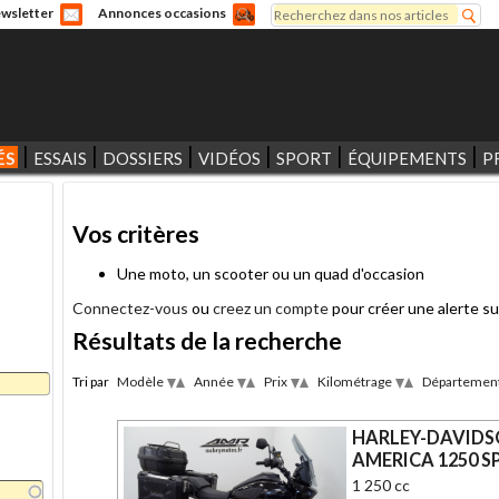
Rechercher
wsletter
Annonces occasions
Formulaire de recherche
ÉS
ESSAIS
DOSSIERS
VIDÉOS
SPORT
ÉQUIPEMENTS
P
Vos critères
Une moto, un scooter ou un quad d'occasion
Connectez-vous
ou
creez un compte
pour créer une alerte su
Résultats de la recherche
Tri par
Modèle
Année
Prix
Kilométrage
Départemen
Desc
Desc
Desc
Desc
Asc
Asc
Asc
Asc
HARLEY-DAVIDS
AMERICA 1250 S
1 250 cc