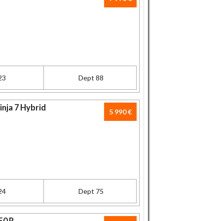
23
Dept 88
nja 7 Hybrid
5 990 €
24
Dept 75
50 R