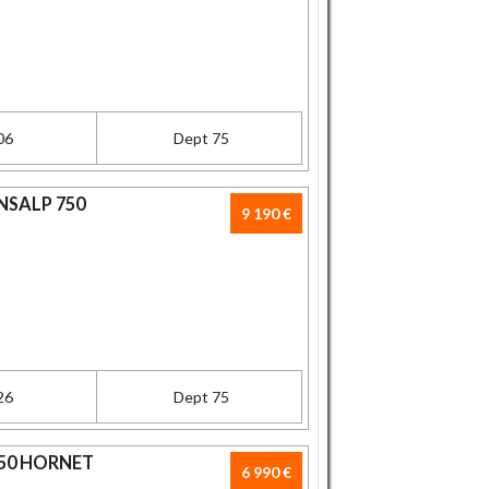
06
Dept 75
NSALP 750
9 190 €
26
Dept 75
750 HORNET
6 990 €