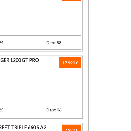
24
Dept 88
IGER 1200 GT PRO
17 990 €
25
Dept 06
EET TRIPLE 660 S A2
7 990 €