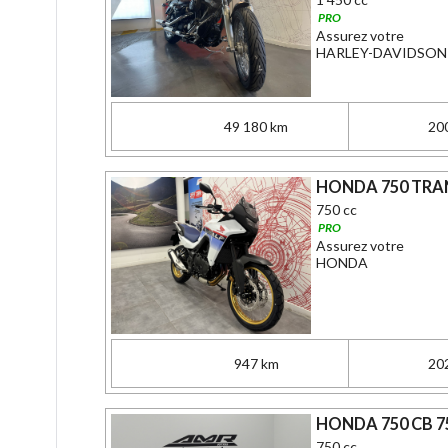
PRO
Assurez votre
HARLEY-DAVIDSON
49 180 km
20
HONDA 750 TRA
750 cc
PRO
Assurez votre
HONDA
947 km
20
HONDA 750 CB 
750 cc