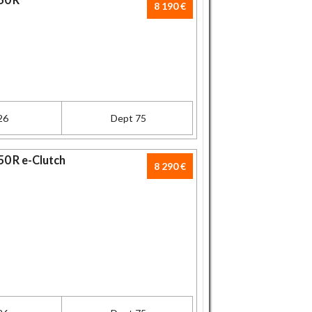
8 190 €
26
Dept 75
0 R e-Clutch
8 290 €