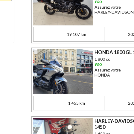
PRO
Assurez votre
HARLEY-DAVIDSON
19 107 km
20
HONDA 1800 GL
1 800 cc
PRO
Assurez votre
HONDA
1 455 km
20
HARLEY-DAVIDS
1450
1 450 cc