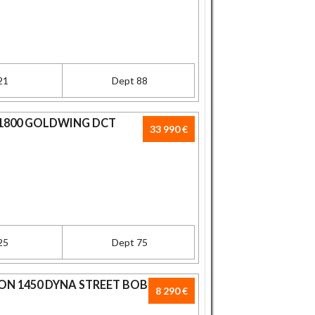
21
Dept 88
 1800 GOLDWING DCT
33 990 €
25
Dept 75
ON 1450 DYNA STREET BOB
8 290 €