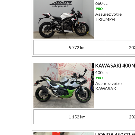
660 cc
PRO
Assurez votre
TRIUMPH
5 772 km
20
KAWASAKI 400 Ni
400 cc
PRO
Assurez votre
KAWASAKI
1 152 km
20
HONDA 650 CB 6