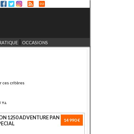
RATIQUE
OCCASIONS
r ces critères
t
Desc
Asc
ON 1250 ADVENTURE PAN
14 990 €
PECIAL