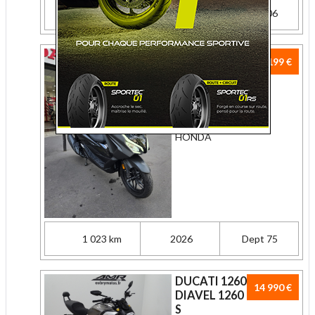
34 143 km
2017
Dept 06
HONDA 350
6 199 €
NSS FORZA
350
350 cc
PRO
Assurez votre
HONDA
1 023 km
2026
Dept 75
DUCATI 1260
14 990 €
DIAVEL 1260
S