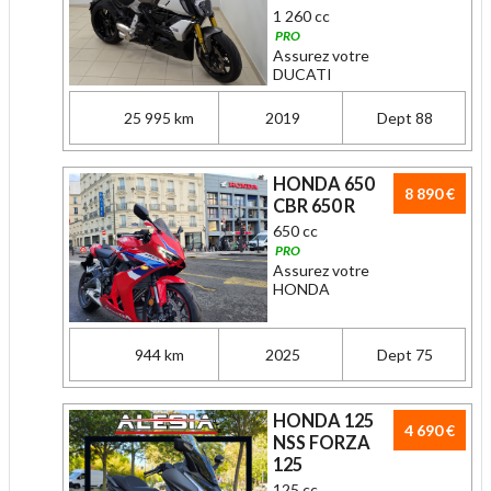
1 260 cc
PRO
Assurez votre
DUCATI
25 995 km
2019
Dept 88
HONDA 650
8 890 €
CBR 650 R
650 cc
PRO
Assurez votre
HONDA
944 km
2025
Dept 75
HONDA 125
4 690 €
NSS FORZA
125
125 cc