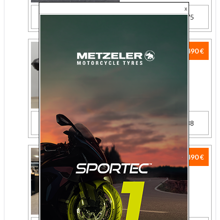
26 750 km
2023
Dept 75
HONDA 500
5 490 €
CB 500 XA
500 cc
PRO
Assurez votre
HONDA
16 746 km
2021
Dept 88
TRIUMPH 900
5 490 €
STREET
SCRAMBLER 900
900 cc
PRO
Assurez votre
TRIUMPH