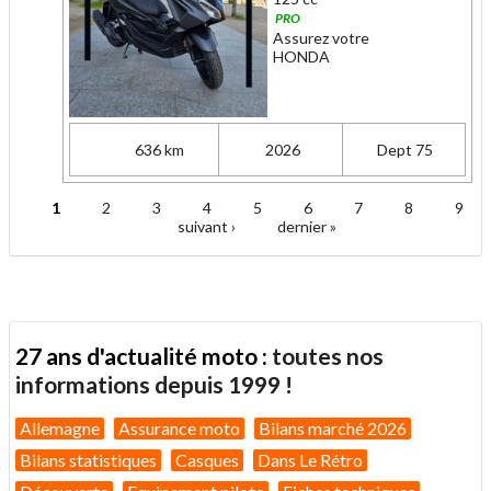
PRO
Assurez votre
HONDA
636 km
2026
Dept 75
1
2
3
4
5
6
7
8
9
Pages
suivant ›
dernier »
27 ans d'actualité moto :
toutes nos
informations depuis 1999 !
Allemagne
Assurance moto
Bilans marché 2026
Bilans statistiques
Casques
Dans Le Rétro