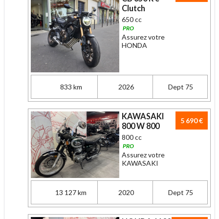
Clutch
650 cc
PRO
Assurez votre
HONDA
833 km
2026
Dept 75
KAWASAKI
5 690 €
800 W 800
800 cc
PRO
Assurez votre
KAWASAKI
13 127 km
2020
Dept 75