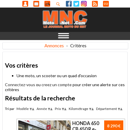
Annonces
-
Critères
Vos critères
Une moto, un scooter ou un quad d'occasion
Connectez-vous
ou
creez un compte
pour créer une alerte sur ces
critères
Résultats de la recherche
Tri par
Modèle
Année
Prix
Kilométrage
Département
Desc
Desc
Desc
Desc
Des
Asc
Asc
Asc
Asc
Asc
HONDA 650
8 290 €
CB 650 R e-