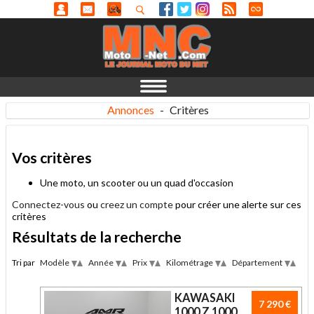
Annonces
-
Critères
Vos critères
Une moto, un scooter ou un quad d'occasion
Connectez-vous
ou
creez un compte
pour créer une alerte sur ces
critères
Résultats de la recherche
Tri par
Modèle
Année
Prix
Kilométrage
Département
Desc
Desc
Desc
Desc
Des
Asc
Asc
Asc
Asc
Asc
KAWASAKI
7 290 €
1000 Z 1000