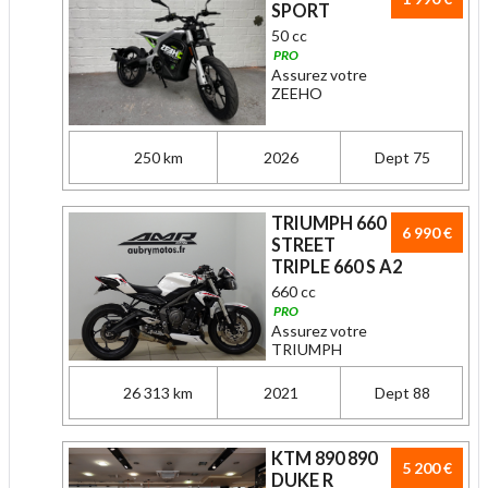
SPORT
50 cc
PRO
Assurez votre
ZEEHO
250 km
2026
Dept 75
TRIUMPH 660
6 990 €
STREET
TRIPLE 660 S A2
660 cc
PRO
Assurez votre
TRIUMPH
26 313 km
2021
Dept 88
KTM 890 890
5 200 €
DUKE R