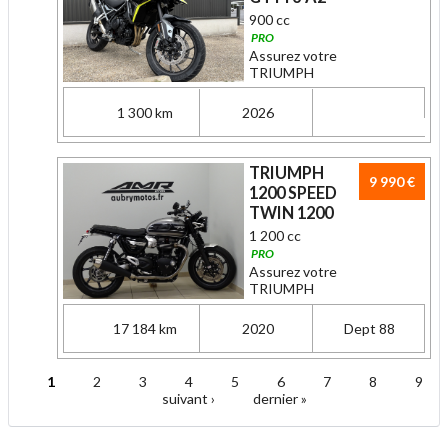
900 cc
PRO
Assurez votre
TRIUMPH
1 300 km
2026
TRIUMPH
9 990 €
1200 SPEED
TWIN 1200
1 200 cc
PRO
Assurez votre
TRIUMPH
17 184 km
2020
Dept 88
1
2
3
4
5
6
7
8
9
Pages
suivant ›
dernier »