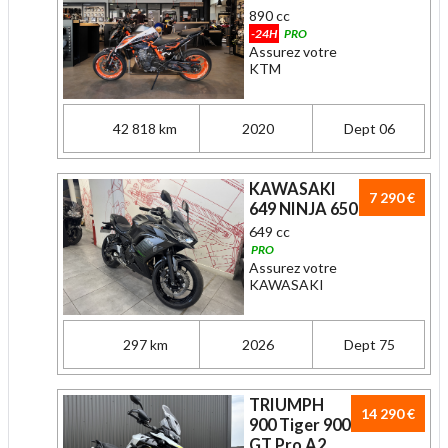
890 cc
-24H
PRO
Assurez votre
KTM
42 818 km
2020
Dept 06
KAWASAKI
7 290 €
649 NINJA 650
649 cc
PRO
Assurez votre
KAWASAKI
297 km
2026
Dept 75
TRIUMPH
14 290 €
900 Tiger 900
GT Pro A2