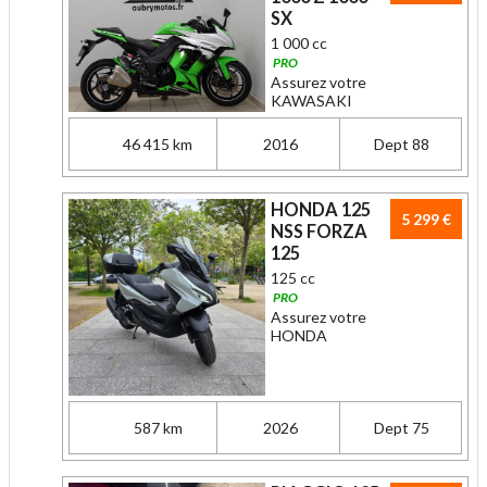
SX
1 000 cc
PRO
Assurez votre
KAWASAKI
46 415 km
2016
Dept 88
HONDA 125
5 299 €
NSS FORZA
125
125 cc
PRO
Assurez votre
HONDA
587 km
2026
Dept 75