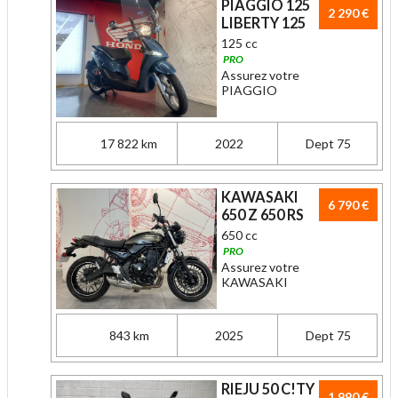
PIAGGIO 125
2 290 €
LIBERTY 125
125 cc
PRO
Assurez votre
PIAGGIO
17 822 km
2022
Dept 75
KAWASAKI
6 790 €
650 Z 650 RS
650 cc
PRO
Assurez votre
KAWASAKI
843 km
2025
Dept 75
RIEJU 50 C!TY
1 990 €