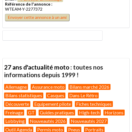
Référence de l'annonce :
WTEAM-Y-2277372
Envoyer cette annonce à un ami
27 ans d'actualité moto :
toutes nos
informations depuis 1999 !
Allemagne
Assurance moto
Bilans marché 2026
Bilans statistiques
Casques
Dans Le Rétro
Découverte
Equipement pilote
Fiches techniques
Freinage
GT
Guides pratiques
High-tech
Horizons
Lobbying
Nouveautés 2026
Nouveautés 2027
Outil Agenda
Permis moto
Pneus
Portraits