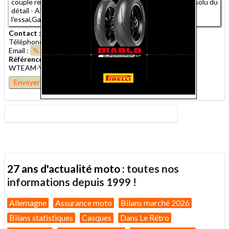
couple record dans une silhouette musclée et un souci absolu du
détail - AMR.2993.6317.1192.102. ,1ère main,Disponible à
l'essai,Garantie 24 mois
Contact :
Téléphone : 03 29 08 45 32
Email :
Envoyer un message
Référence de l'annonce :
WTEAM-Y-2273537
Envoyer cette annonce à un ami
27 ans d'actualité moto :
toutes nos
informations depuis 1999 !
Allemagne
Assurance moto
Bilans marché 2026
Bilans statistiques
Casques
Dans Le Rétro