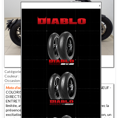
Catégorie
Roadster
kilometrage
450km
Couleur
Noir
Options
Aucune
Occasion
Oui
Première main
Oui
Moto d'occasion :
TRIUMPH ROCKET 3 R - STORM ETAT NEUF -
COLORIS SAPPHIRE BLACK / GRANITE - MOTO DE
DIRECTION - GARANTIE 2 ANS CONSTRUCTEUR -
ENTRETIEN A JOUR AMR VITTEL - Raffinée, mais jamais
limitée, avec une maniabilité et une agilité qui tranchent avec la
présence intimidante du moteur de 2 458 cm3 pour une
excitation maximale. Une accélération explosive à disposition, un