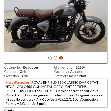
Catégorie
Roadster
kilometrage
5260km
Couleur
Gris
Options
Aucune
Occasion
Oui
Première main
Non
Moto d'occasion :
ROYAL ENFIELD 350 CLASSIC DARK ETAT
NEUF - COLORIS GUN METAL GREY - ENTRETIENS
REGULIERS CONCESSION R.E - Dernier entretien fait AMR
Vittel 0 km - Grippes genoux - Selles brunes - Poignée passager
- Béquille centrale - AMR.30702.5705.1271.105. ,Compatible
Permis A2,Garantie 3 mois
Contact :