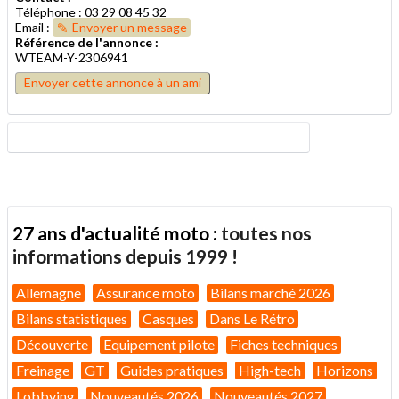
Téléphone : 03 29 08 45 32
Email :
Envoyer un message
Référence de l'annonce :
WTEAM-Y-2306941
Envoyer cette annonce à un ami
27 ans d'actualité moto :
toutes nos
informations depuis 1999 !
Allemagne
Assurance moto
Bilans marché 2026
Bilans statistiques
Casques
Dans Le Rétro
Découverte
Equipement pilote
Fiches techniques
Freinage
GT
Guides pratiques
High-tech
Horizons
Lobbying
Nouveautés 2026
Nouveautés 2027