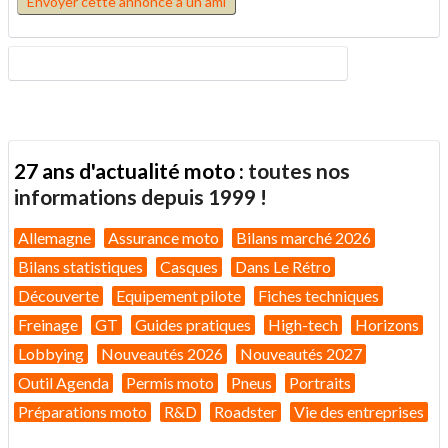
Envoyer cette annonce à un ami
27 ans d'actualité moto :
toutes nos
informations depuis 1999 !
Allemagne
Assurance moto
Bilans marché 2026
Bilans statistiques
Casques
Dans Le Rétro
Découverte
Equipement pilote
Fiches techniques
Freinage
GT
Guides pratiques
High-tech
Horizons
Lobbying
Nouveautés 2026
Nouveautés 2027
Outil Agenda
Permis moto
Pneus
Portraits
Préparations moto
R&D
Roadster
Vie des entreprises