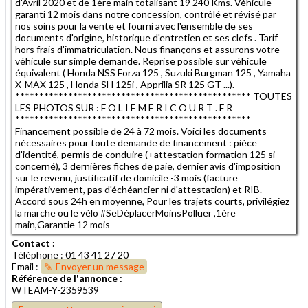
d'Avril 2020 et de 1ère main totalisant 19 240 Kms. Véhicule
garanti 12 mois dans notre concession, contrôlé et révisé par
nos soins pour la vente et fourni avec l'ensemble de ses
documents d'origine, historique d'entretien et ses clefs . Tarif
hors frais d'immatriculation. Nous finançons et assurons votre
véhicule sur simple demande. Reprise possible sur véhicule
équivalent ( Honda NSS Forza 125 , Suzuki Burgman 125 , Yamaha
X-MAX 125 , Honda SH 125i , Apprilia SR 125 GT ...).
************************************************* TOUTES
LES PHOTOS SUR : F O L I E M E R I C O U R T . F R
*************************************************
Financement possible de 24 à 72 mois. Voici les documents
nécessaires pour toute demande de financement : pièce
d'identité, permis de conduire (+attestation formation 125 si
concerné), 3 dernières fiches de paie, dernier avis d'imposition
sur le revenu, justificatif de domicile -3 mois (facture
impérativement, pas d'échéancier ni d'attestation) et RIB.
Accord sous 24h en moyenne, Pour les trajets courts, privilégiez
la marche ou le vélo #SeDéplacerMoinsPolluer ,1ère
main,Garantie 12 mois
Contact :
Téléphone : 01 43 41 27 20
Email :
Envoyer un message
Référence de l'annonce :
WTEAM-Y-2359539