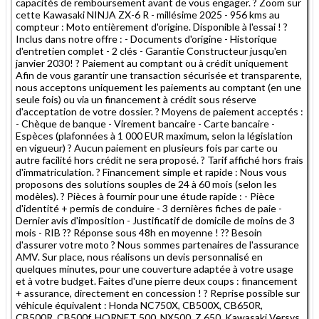
capacités de remboursement avant de vous engager. ? Zoom sur
cette Kawasaki NINJA ZX-6 R - millésime 2025 - 956 kms au
compteur : Moto entièrement d'origine. Disponible à l'essai ! ?
Inclus dans notre offre : - Documents d'origine - Historique
d'entretien complet - 2 clés - Garantie Constructeur jusqu'en
janvier 2030! ? Paiement au comptant ou à crédit uniquement
Afin de vous garantir une transaction sécurisée et transparente,
nous acceptons uniquement les paiements au comptant (en une
seule fois) ou via un financement à crédit sous réserve
d'acceptation de votre dossier. ? Moyens de paiement acceptés :
- Chèque de banque - Virement bancaire - Carte bancaire -
Espèces (plafonnées à 1 000 EUR maximum, selon la législation
en vigueur) ? Aucun paiement en plusieurs fois par carte ou
autre facilité hors crédit ne sera proposé. ? Tarif affiché hors frais
d'immatriculation. ? Financement simple et rapide : Nous vous
proposons des solutions souples de 24 à 60 mois (selon les
modèles). ? Pièces à fournir pour une étude rapide : - Pièce
d'identité + permis de conduire - 3 dernières fiches de paie -
Dernier avis d'imposition - Justificatif de domicile de moins de 3
mois - RIB ?? Réponse sous 48h en moyenne ! ?? Besoin
d'assurer votre moto ? Nous sommes partenaires de l'assurance
AMV. Sur place, nous réalisons un devis personnalisé en
quelques minutes, pour une couverture adaptée à votre usage
et à votre budget. Faites d'une pierre deux coups : financement
+ assurance, directement en concession ! ? Reprise possible sur
véhicule équivalent : Honda NC750X, CB500X, CB650R,
CB500R, CB500f, HORNET 500, NX500, Z 650, Kawasaki Versys