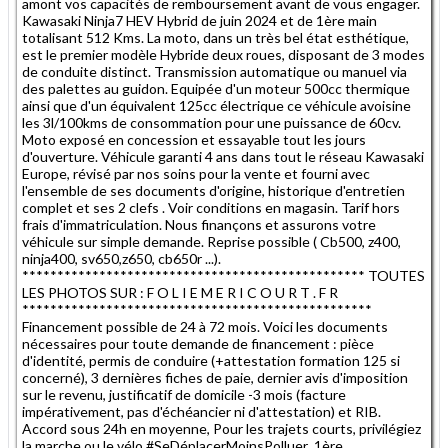
amont vos capacités de remboursement avant de vous engager.
Kawasaki Ninja7 HEV Hybrid de juin 2024 et de 1ère main
totalisant 512 Kms. La moto, dans un très bel état esthétique,
est le premier modèle Hybride deux roues, disposant de 3 modes
de conduite distinct. Transmission automatique ou manuel via
des palettes au guidon. Equipée d'un moteur 500cc thermique
ainsi que d'un équivalent 125cc électrique ce véhicule avoisine
les 3l/100kms de consommation pour une puissance de 60cv.
Moto exposé en concession et essayable tout les jours
d'ouverture. Véhicule garanti 4 ans dans tout le réseau Kawasaki
Europe, révisé par nos soins pour la vente et fourni avec
l'ensemble de ses documents d'origine, historique d'entretien
complet et ses 2 clefs . Voir conditions en magasin. Tarif hors
frais d'immatriculation. Nous finançons et assurons votre
véhicule sur simple demande. Reprise possible ( Cb500, z400,
ninja400, sv650,z650, cb650r ...).
************************************************* TOUTES
LES PHOTOS SUR : F O L I E M E R I C O U R T . F R
**************************************************
Financement possible de 24 à 72 mois. Voici les documents
nécessaires pour toute demande de financement : pièce
d'identité, permis de conduire (+attestation formation 125 si
concerné), 3 dernières fiches de paie, dernier avis d'imposition
sur le revenu, justificatif de domicile -3 mois (facture
impérativement, pas d'échéancier ni d'attestation) et RIB.
Accord sous 24h en moyenne, Pour les trajets courts, privilégiez
la marche ou le vélo #SeDéplacerMoinsPolluer ,1ère