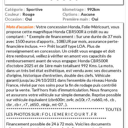
Catégorie
Sportive
kilometrage
992km
Couleur
Rouge
Options
Aucune
Occasion
Oui
Première main
Oui
Moto d'occasion :
Votre concession Honda, Folie-Méricourt, vous
propose cette magnifique Honda CBR500R à crédit ou au
comptant : * Exemple de financement : Sur une durée de 37 mois
avec 1500 euros d'apports , 108EUR par mois, assurance perte-
financière incluse. ==> Prêt locatif type LOA. Plus de
renseignement en concession. Un crédit vous engage et doit
être remboursé, veillez à vérifier en amont vos capacités de
remboursement avant de vous engager. Honda CBR500R
d'octobre 2025 et de 1ère main totalisant 992 Kms. La moto,
dans un très bel état esthétique, est vendu avec ses documents
d'origine, historique d'entretien, double des clefs. Véhicule
garanti jusqu'au 24/10/2031 dans l'ensemble du réseau Honda
France, révisé par nos soins pour la fin de rodage puis contrôlé
pour la vente. Tarif hors frais d'immatriculation. Nous finançons
et assurons votre véhicule sur simple demande. Reprise possible
sur véhicule équivalent (cbr600rr, zx4r, zx10r, r7, rs660, r6 , cb ,
cbr , cb r , r7 , z650 , ninja , mt-07 , ).
************************************************* TOUTES
LES PHOTOS SUR : F O L I E M E R I C O U R T . F R
**************************************************
Financement possible de 24 à 72 mois. Voici les documents