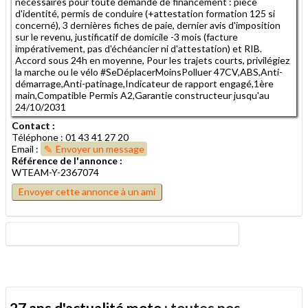
nécessaires pour toute demande de financement : pièce
d'identité, permis de conduire (+attestation formation 125 si
concerné), 3 dernières fiches de paie, dernier avis d'imposition
sur le revenu, justificatif de domicile -3 mois (facture
impérativement, pas d'échéancier ni d'attestation) et RIB.
Accord sous 24h en moyenne, Pour les trajets courts, privilégiez
la marche ou le vélo #SeDéplacerMoinsPolluer 47CV,ABS,Anti-
démarrage,Anti-patinage,Indicateur de rapport engagé,1ère
main,Compatible Permis A2,Garantie constructeur jusqu'au
24/10/2031
Contact :
Téléphone : 01 43 41 27 20
Email :
Envoyer un message
Référence de l'annonce :
WTEAM-Y-2367074
Envoyer cette annonce à un ami
27 ans d'actualité moto :
toutes nos