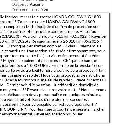
Options
Aucune
Première main
Non
Folie Mericourt : cette superbe HONDA GOLDWING 1800
comptant ! ? Zoom sur cette HONDA GOLDWING 1800
u compteur : Moto équipée d'un film de protection sur
 tapis de coffres et d'un porte paquet chromé. Historique
m (11/2020) ? Révision annuel à 9515 km (02/2022) ? Révision
00 km (07/2025) ? Révision annuel à 26 818 km (05/2026) ?
ne - Historique d'entretien complet - 2 clés ? Paiement au
s garantir une transaction sécurisée et transparente, nous
ant (en une seule fois) ou via un financement à crédit
. ? Moyens de paiement acceptés : - Chèque de banque -
 (plafonnées à 1 000 EUR maximum, selon la législation en
r carte ou autre facilité hors crédit ne sera proposé. ? Tarif
ncement simple et rapide : Nous vous proposons des solutions
? Pièces à fournir pour une étude rapide : - Pièce d'identité +
e - Dernier avis d'imposition - Justificatif de domicile de
en moyenne ! ?? Besoin d'assurer votre moto ? Nous sommes
nous réalisons un devis personnalisé en quelques minutes,
t à votre budget. Faites d'une pierre deux coups :
ession ! ? Reprise possible sur véhicule équivalent. ?
RICOURT.FR ?? Pour les trajets courts, pensez à la marche
ct environnemental. ? #SeDéplacerMoinsPolluer