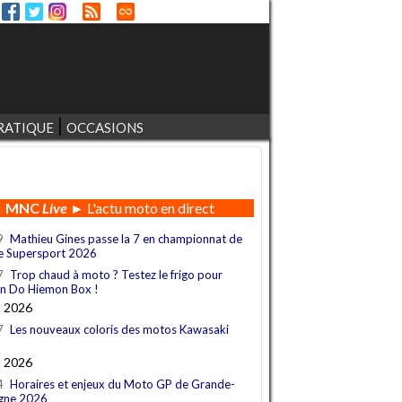
RATIQUE
OCCASIONS
MNC
Live
► L'actu moto en direct
9
Mathieu Gines passe la 7 en championnat de
e Supersport 2026
7
Trop chaud à moto ? Testez le frigo pour
n Do Hiemon Box !
t 2026
7
Les nouveaux coloris des motos Kawasaki
t 2026
4
Horaires et enjeux du Moto GP de Grande-
gne 2026