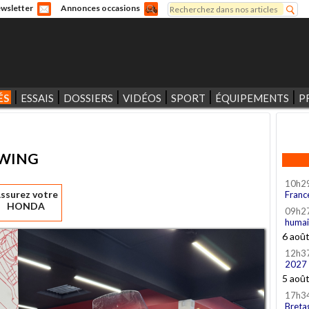
Rechercher
wsletter
Annonces occasions
Formulaire de recherche
ÉS
ESSAIS
DOSSIERS
VIDÉOS
SPORT
ÉQUIPEMENTS
P
DWING
10h2
ssurez votre
Franc
HONDA
09h2
humai
6 aoû
12h3
2027
5 aoû
17h3
Breta