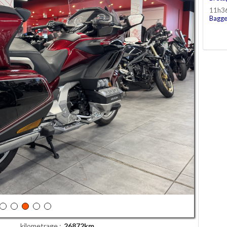
11h3
Bagge
kilometrage
26872km