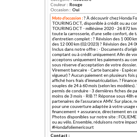
Couleur
Rouge
Occasion
Oui
Moto d'occasion :
? À découvrir chez Honda 
TOURING DCT, disponible à crédit ou au 
TOURING DCT - millésime 2020 - 26 872 km a
toute la carrosserie, d'une selle confort, de
d'entretien complet : ? Révision des 1 000 k
des 12 000 km (02/2023) ? Révision des 24 0
Inclus dans notre offre : - Documents d'origi
comptant ou à crédit uniquement Afin de vou
acceptons uniquement les paiements au compt
sous réserve d'acceptation de votre dossier
Virement bancaire - Carte bancaire - Espèces
vigueur) ? Aucun paiement en plusieurs fois pa
affiché hors frais d'immatriculation. ? Fina
souples de 24 à 60 mois (selon les modèles). 
permis de conduire - 3 dernières fiches de pai
moins de 3 mois - RIB ?? Réponse sous 48h 
partenaires de l'assurance AMV. Sur place, 
pour une couverture adaptée à votre usage e
financement + assurance, directement en conc
Photos disponibles sur notre site : FOLIEME
ou au vélo. Ensemble, réduisons notre impa
#Hondafoliemericourt
Contact :