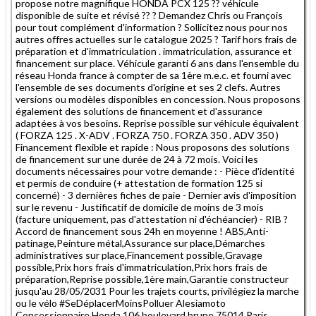
propose notre magnifique HONDA PCX 125 ?? véhicule
disponible de suite et révisé ?? ? Demandez Chris ou François
pour tout complément d'information ? Sollicitez nous pour nos
autres offres actuelles sur le catalogue 2025 ? Tarif hors frais de
préparation et d'immatriculation . immatriculation, assurance et
financement sur place. Véhicule garanti 6 ans dans l'ensemble du
réseau Honda france à compter de sa 1ère m.e.c. et fourni avec
l'ensemble de ses documents d'origine et ses 2 clefs. Autres
versions ou modèles disponibles en concession. Nous proposons
également des solutions de financement et d'assurance
adaptées à vos besoins. Reprise possible sur véhicule équivalent
( FORZA 125 . X-ADV . FORZA 750 . FORZA 350 . ADV 350 )
Financement flexible et rapide : Nous proposons des solutions
de financement sur une durée de 24 à 72 mois. Voici les
documents nécessaires pour votre demande : - Pièce d'identité
et permis de conduire (+ attestation de formation 125 si
concerné) - 3 dernières fiches de paie - Dernier avis d'imposition
sur le revenu - Justificatif de domicile de moins de 3 mois
(facture uniquement, pas d'attestation ni d'échéancier) - RIB ?
Accord de financement sous 24h en moyenne ! ABS,Anti-
patinage,Peinture métal,Assurance sur place,Démarches
administratives sur place,Financement possible,Gravage
possible,Prix hors frais d'immatriculation,Prix hors frais de
préparation,Reprise possible,1ère main,Garantie constructeur
jusqu'au 28/05/2031 Pour les trajets courts, privilégiez la marche
ou le vélo #SeDéplacerMoinsPolluer Alesiamoto
Concessionnaire Honda 106 boulevard brune 75014 Paris