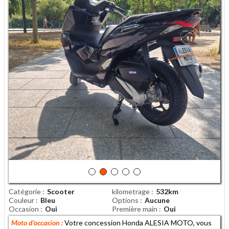
Catégorie
Scooter
kilometrage
532km
Couleur
Bleu
Options
Aucune
Occasion
Oui
Première main
Oui
Moto d'occasion :
Votre concession Honda ALESIA MOTO, vous