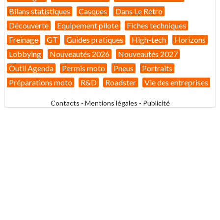
Bilans statistiques
Casques
Dans Le Rétro
Découverte
Equipement pilote
Fiches techniques
Freinage
GT
Guides pratiques
High-tech
Horizons
Lobbying
Nouveautés 2026
Nouveautés 2027
Outil Agenda
Permis moto
Pneus
Portraits
Préparations moto
R&D
Roadster
Vie des entreprises
Contacts
-
Mentions légales
-
Publicité