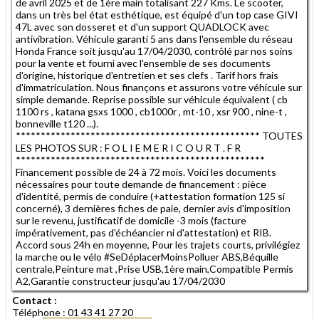
de avril 2025 et de 1ère main totalisant 227 Kms. Le scooter,
dans un très bel état esthétique, est équipé d'un top case GIVI
47L avec son dosseret et d'un support QUADLOCK avec
antivibration. Véhicule garanti 5 ans dans l'ensemble du réseau
Honda France soit jusqu'au 17/04/2030, contrôlé par nos soins
pour la vente et fourni avec l'ensemble de ses documents
d'origine, historique d'entretien et ses clefs . Tarif hors frais
d'immatriculation. Nous finançons et assurons votre véhicule sur
simple demande. Reprise possible sur véhicule équivalent ( cb
1100 rs , katana gsxs 1000 , cb1000r , mt-10 , xsr 900 , nine-t ,
bonneville t120 ...).
************************************************* TOUTES
LES PHOTOS SUR : F O L I E M E R I C O U R T . F R
**************************************************
Financement possible de 24 à 72 mois. Voici les documents
nécessaires pour toute demande de financement : pièce
d'identité, permis de conduire (+attestation formation 125 si
concerné), 3 dernières fiches de paie, dernier avis d'imposition
sur le revenu, justificatif de domicile -3 mois (facture
impérativement, pas d'échéancier ni d'attestation) et RIB.
Accord sous 24h en moyenne, Pour les trajets courts, privilégiez
la marche ou le vélo #SeDéplacerMoinsPolluer ABS,Béquille
centrale,Peinture mat ,Prise USB,1ère main,Compatible Permis
A2,Garantie constructeur jusqu'au 17/04/2030
Contact :
Téléphone : 01 43 41 27 20