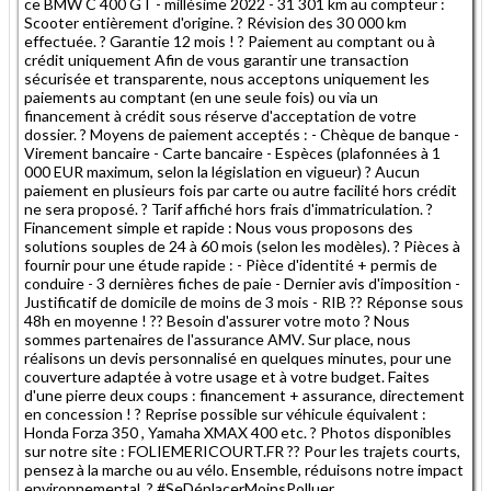
ce BMW C 400 GT - millésime 2022 - 31 301 km au compteur :
Scooter entièrement d'origine. ? Révision des 30 000 km
effectuée. ? Garantie 12 mois ! ? Paiement au comptant ou à
crédit uniquement Afin de vous garantir une transaction
sécurisée et transparente, nous acceptons uniquement les
paiements au comptant (en une seule fois) ou via un
financement à crédit sous réserve d'acceptation de votre
dossier. ? Moyens de paiement acceptés : - Chèque de banque -
Virement bancaire - Carte bancaire - Espèces (plafonnées à 1
000 EUR maximum, selon la législation en vigueur) ? Aucun
paiement en plusieurs fois par carte ou autre facilité hors crédit
ne sera proposé. ? Tarif affiché hors frais d'immatriculation. ?
Financement simple et rapide : Nous vous proposons des
solutions souples de 24 à 60 mois (selon les modèles). ? Pièces à
fournir pour une étude rapide : - Pièce d'identité + permis de
conduire - 3 dernières fiches de paie - Dernier avis d'imposition -
Justificatif de domicile de moins de 3 mois - RIB ?? Réponse sous
48h en moyenne ! ?? Besoin d'assurer votre moto ? Nous
sommes partenaires de l'assurance AMV. Sur place, nous
réalisons un devis personnalisé en quelques minutes, pour une
couverture adaptée à votre usage et à votre budget. Faites
d'une pierre deux coups : financement + assurance, directement
en concession ! ? Reprise possible sur véhicule équivalent :
Honda Forza 350 , Yamaha XMAX 400 etc. ? Photos disponibles
sur notre site : FOLIEMERICOURT.FR ?? Pour les trajets courts,
pensez à la marche ou au vélo. Ensemble, réduisons notre impact
environnemental. ? #SeDéplacerMoinsPolluer