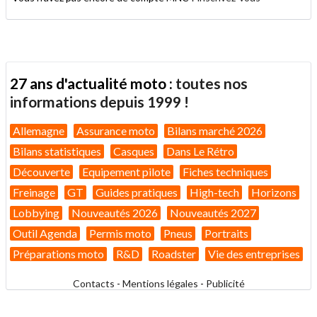
27 ans d'actualité moto :
toutes nos
informations depuis 1999 !
Allemagne
Assurance moto
Bilans marché 2026
Bilans statistiques
Casques
Dans Le Rétro
Découverte
Equipement pilote
Fiches techniques
Freinage
GT
Guides pratiques
High-tech
Horizons
Lobbying
Nouveautés 2026
Nouveautés 2027
Outil Agenda
Permis moto
Pneus
Portraits
Préparations moto
R&D
Roadster
Vie des entreprises
Contacts
-
Mentions légales
-
Publicité