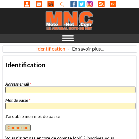
Identification
-
En savoir plus...
Identification
Adresse email
*
Mot de passe
*
J'ai oublié mon mot de passe
Vous n'avez pas encore de compte MNC ?
inscrivez-vous