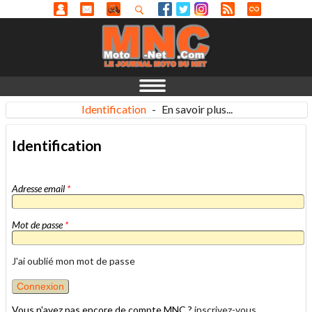
Identification
-
En savoir plus...
Identification
Adresse email
*
Mot de passe
*
J'ai oublié mon mot de passe
Vous n'avez pas encore de compte MNC ?
inscrivez-vous