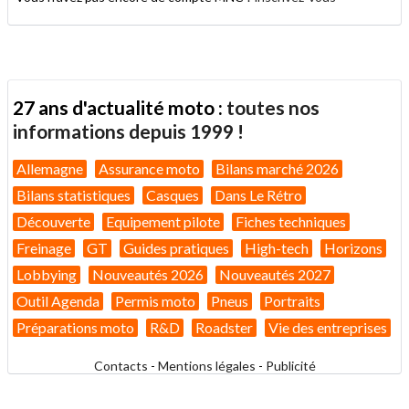
27 ans d'actualité moto :
toutes nos
informations depuis 1999 !
Allemagne
Assurance moto
Bilans marché 2026
Bilans statistiques
Casques
Dans Le Rétro
Découverte
Equipement pilote
Fiches techniques
Freinage
GT
Guides pratiques
High-tech
Horizons
Lobbying
Nouveautés 2026
Nouveautés 2027
Outil Agenda
Permis moto
Pneus
Portraits
Préparations moto
R&D
Roadster
Vie des entreprises
Contacts
-
Mentions légales
-
Publicité