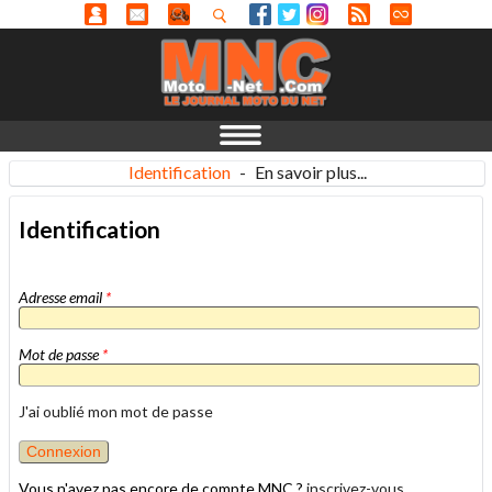
Identification
-
En savoir plus...
Identification
Adresse email
*
Mot de passe
*
J'ai oublié mon mot de passe
Vous n'avez pas encore de compte MNC ?
inscrivez-vous