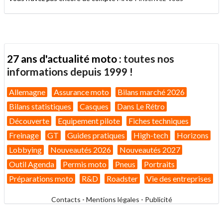
27 ans d'actualité moto :
toutes nos
informations depuis 1999 !
Allemagne
Assurance moto
Bilans marché 2026
Bilans statistiques
Casques
Dans Le Rétro
Découverte
Equipement pilote
Fiches techniques
Freinage
GT
Guides pratiques
High-tech
Horizons
Lobbying
Nouveautés 2026
Nouveautés 2027
Outil Agenda
Permis moto
Pneus
Portraits
Préparations moto
R&D
Roadster
Vie des entreprises
Contacts
-
Mentions légales
-
Publicité