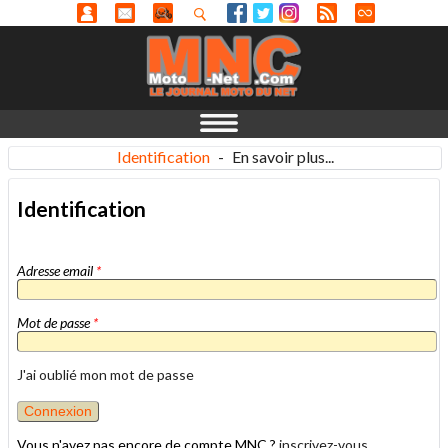
Identification
-
En savoir plus...
Identification
Adresse email
*
Mot de passe
*
J'ai oublié mon mot de passe
Vous n'avez pas encore de compte MNC ?
inscrivez-vous