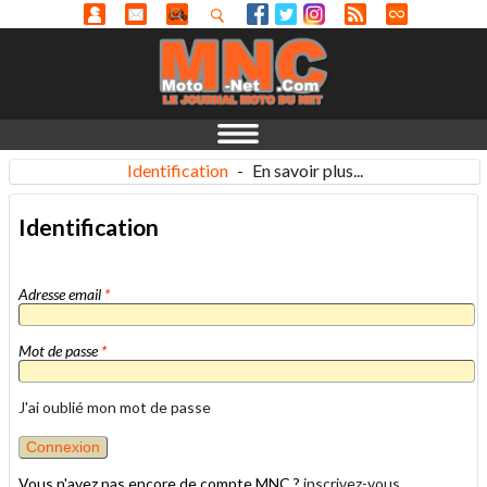
Identification
-
En savoir plus...
Identification
Adresse email
*
Mot de passe
*
J'ai oublié mon mot de passe
Vous n'avez pas encore de compte MNC ?
inscrivez-vous