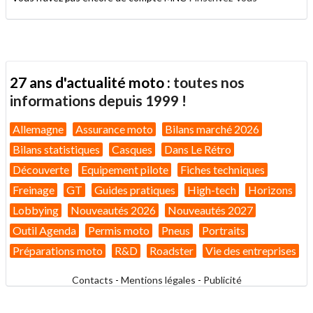
27 ans d'actualité moto :
toutes nos
informations depuis 1999 !
Allemagne
Assurance moto
Bilans marché 2026
Bilans statistiques
Casques
Dans Le Rétro
Découverte
Equipement pilote
Fiches techniques
Freinage
GT
Guides pratiques
High-tech
Horizons
Lobbying
Nouveautés 2026
Nouveautés 2027
Outil Agenda
Permis moto
Pneus
Portraits
Préparations moto
R&D
Roadster
Vie des entreprises
Contacts
-
Mentions légales
-
Publicité