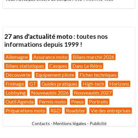
27 ans d'actualité moto :
toutes nos
informations depuis 1999 !
Allemagne
Assurance moto
Bilans marché 2026
Bilans statistiques
Casques
Dans Le Rétro
Découverte
Equipement pilote
Fiches techniques
Freinage
GT
Guides pratiques
High-tech
Horizons
Lobbying
Nouveautés 2026
Nouveautés 2027
Outil Agenda
Permis moto
Pneus
Portraits
Préparations moto
R&D
Roadster
Vie des entreprises
Contacts
-
Mentions légales
-
Publicité