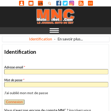
Identification
-
En savoir plus...
Identification
Adresse email
*
Mot de passe
*
J'ai oublié mon mot de passe
Vous n'avez pas encore de compte MNC ?
inscrivez-vous