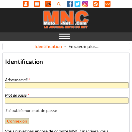
Identification
-
En savoir plus...
Identification
Adresse email
*
Mot de passe
*
J'ai oublié mon mot de passe
Vous n'avez pas encore de compte MNC ?
inscrivez-vous