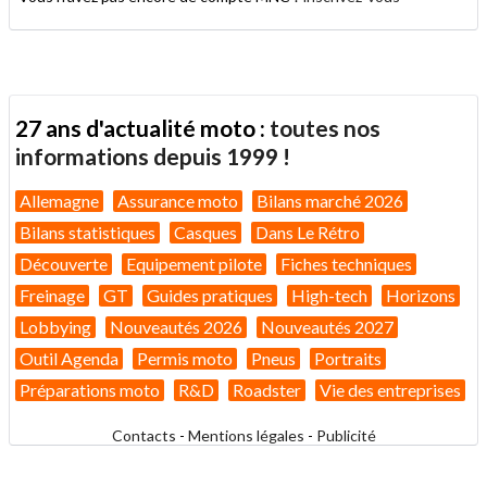
27 ans d'actualité moto :
toutes nos
informations depuis 1999 !
Allemagne
Assurance moto
Bilans marché 2026
Bilans statistiques
Casques
Dans Le Rétro
Découverte
Equipement pilote
Fiches techniques
Freinage
GT
Guides pratiques
High-tech
Horizons
Lobbying
Nouveautés 2026
Nouveautés 2027
Outil Agenda
Permis moto
Pneus
Portraits
Préparations moto
R&D
Roadster
Vie des entreprises
Contacts
-
Mentions légales
-
Publicité