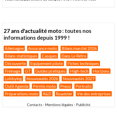
27 ans d'actualité moto :
toutes nos
informations depuis 1999 !
Allemagne
Assurance moto
Bilans marché 2026
Bilans statistiques
Casques
Dans Le Rétro
Découverte
Equipement pilote
Fiches techniques
Freinage
GT
Guides pratiques
High-tech
Horizons
Lobbying
Nouveautés 2026
Nouveautés 2027
Outil Agenda
Permis moto
Pneus
Portraits
Préparations moto
R&D
Roadster
Vie des entreprises
Contacts
-
Mentions légales
-
Publicité