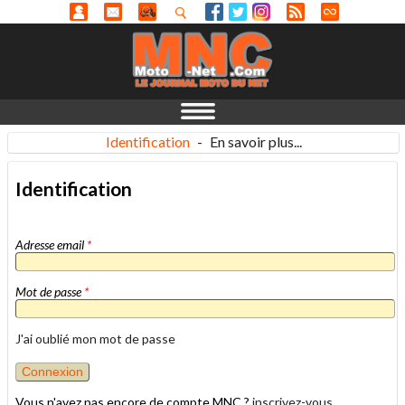
Identification
-
En savoir plus...
Identification
Adresse email
*
Mot de passe
*
J'ai oublié mon mot de passe
Vous n'avez pas encore de compte MNC ?
inscrivez-vous