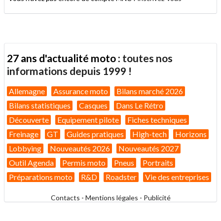
27 ans d'actualité moto :
toutes nos
informations depuis 1999 !
Allemagne
Assurance moto
Bilans marché 2026
Bilans statistiques
Casques
Dans Le Rétro
Découverte
Equipement pilote
Fiches techniques
Freinage
GT
Guides pratiques
High-tech
Horizons
Lobbying
Nouveautés 2026
Nouveautés 2027
Outil Agenda
Permis moto
Pneus
Portraits
Préparations moto
R&D
Roadster
Vie des entreprises
Contacts
-
Mentions légales
-
Publicité