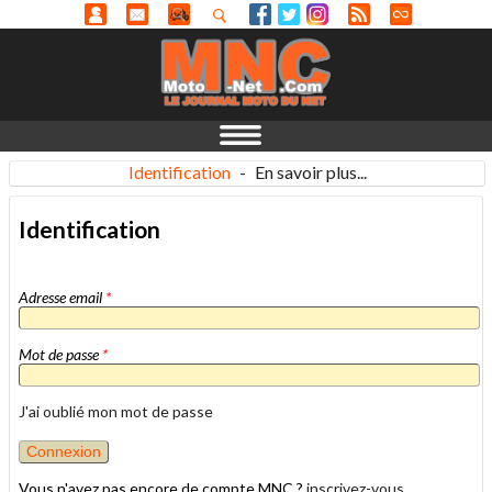
Identification
-
En savoir plus...
Identification
Adresse email
*
Mot de passe
*
J'ai oublié mon mot de passe
Vous n'avez pas encore de compte MNC ?
inscrivez-vous