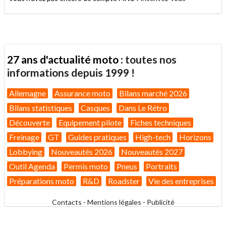
27 ans d'actualité moto :
toutes nos
informations depuis 1999 !
Allemagne
Assurance moto
Bilans marché 2026
Bilans statistiques
Casques
Dans Le Rétro
Découverte
Equipement pilote
Fiches techniques
Freinage
GT
Guides pratiques
High-tech
Horizons
Lobbying
Nouveautés 2026
Nouveautés 2027
Outil Agenda
Permis moto
Pneus
Portraits
Préparations moto
R&D
Roadster
Vie des entreprises
Contacts
-
Mentions légales
-
Publicité