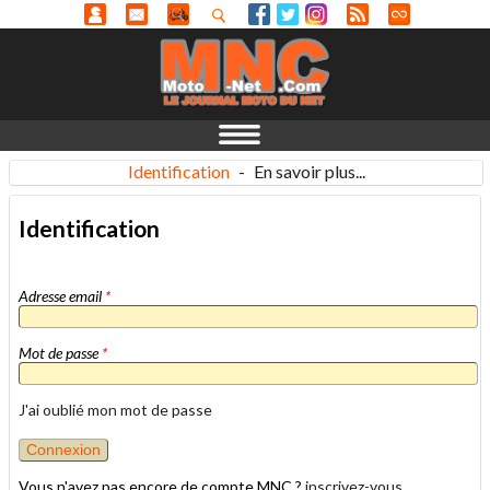
Identification
-
En savoir plus...
Identification
Adresse email
*
Mot de passe
*
J'ai oublié mon mot de passe
Vous n'avez pas encore de compte MNC ?
inscrivez-vous