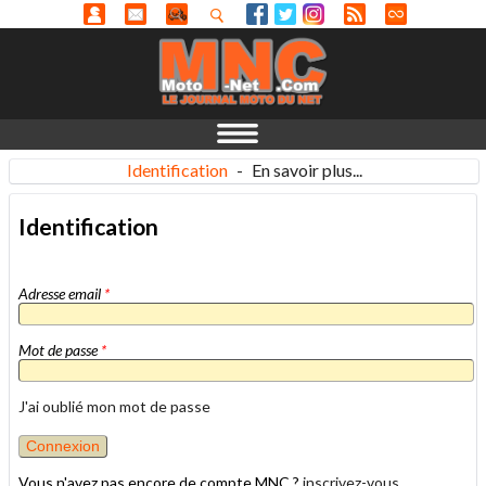
Identification
-
En savoir plus...
Identification
Adresse email
*
Mot de passe
*
J'ai oublié mon mot de passe
Vous n'avez pas encore de compte MNC ?
inscrivez-vous