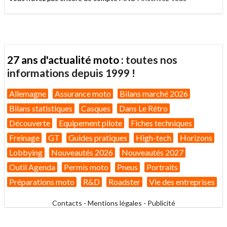
27 ans d'actualité moto :
toutes nos
informations depuis 1999 !
Allemagne
Assurance moto
Bilans marché 2026
Bilans statistiques
Casques
Dans Le Rétro
Découverte
Equipement pilote
Fiches techniques
Freinage
GT
Guides pratiques
High-tech
Horizons
Lobbying
Nouveautés 2026
Nouveautés 2027
Outil Agenda
Permis moto
Pneus
Portraits
Préparations moto
R&D
Roadster
Vie des entreprises
Contacts
-
Mentions légales
-
Publicité