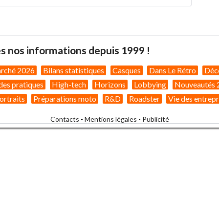
s nos informations depuis 1999 !
arché 2026
Bilans statistiques
Casques
Dans Le Rétro
Déc
des pratiques
High-tech
Horizons
Lobbying
Nouveautés 
ortraits
Préparations moto
R&D
Roadster
Vie des entrepr
Contacts
-
Mentions légales
-
Publicité