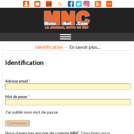
Identification
-
En savoir plus...
Identification
Adresse email
*
Mot de passe
*
J'ai oublié mon mot de passe
Vous n'avez pas encore de compte MNC ?
inscrivez-vous