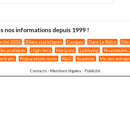
s nos informations depuis 1999 !
arché 2026
Bilans statistiques
Casques
Dans Le Rétro
Déc
des pratiques
High-tech
Horizons
Lobbying
Nouveautés 
ortraits
Préparations moto
R&D
Roadster
Vie des entrepr
Contacts
-
Mentions légales
-
Publicité