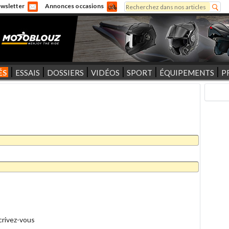
Rechercher
wsletter
Annonces occasions
Formulaire de recherche
ÉS
ESSAIS
DOSSIERS
VIDÉOS
SPORT
ÉQUIPEMENTS
P
crivez-vous