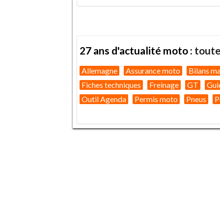
27 ans d'actualité moto :
toute
Allemagne
Assurance moto
Bilans m
Fiches techniques
Freinage
GT
Gui
Outil Agenda
Permis moto
Pneus
P