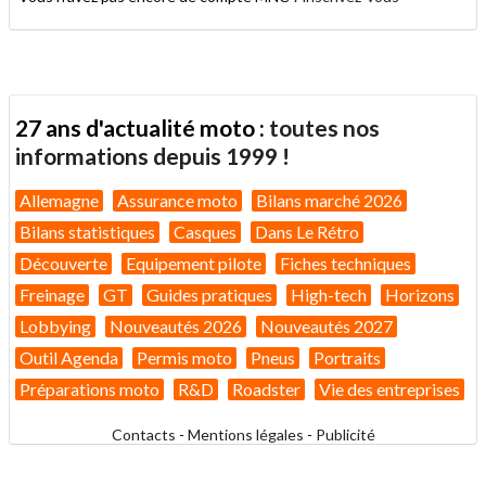
27 ans d'actualité moto :
toutes nos
informations depuis 1999 !
Allemagne
Assurance moto
Bilans marché 2026
Bilans statistiques
Casques
Dans Le Rétro
Découverte
Equipement pilote
Fiches techniques
Freinage
GT
Guides pratiques
High-tech
Horizons
Lobbying
Nouveautés 2026
Nouveautés 2027
Outil Agenda
Permis moto
Pneus
Portraits
Préparations moto
R&D
Roadster
Vie des entreprises
Contacts
-
Mentions légales
-
Publicité