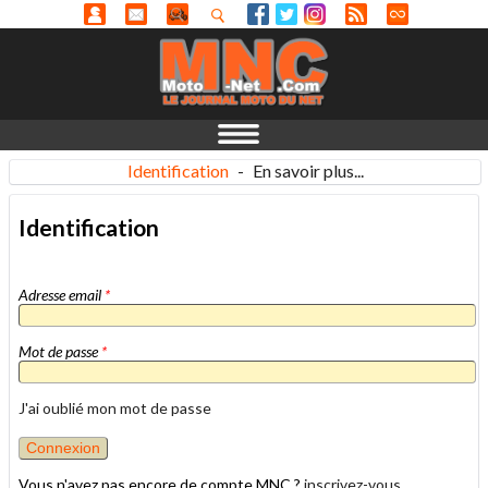
Identification
-
En savoir plus...
Identification
Adresse email
*
Mot de passe
*
J'ai oublié mon mot de passe
Vous n'avez pas encore de compte MNC ?
inscrivez-vous