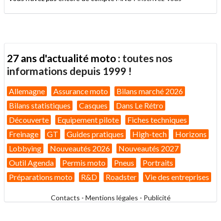
27 ans d'actualité moto :
toutes nos
informations depuis 1999 !
Allemagne
Assurance moto
Bilans marché 2026
Bilans statistiques
Casques
Dans Le Rétro
Découverte
Equipement pilote
Fiches techniques
Freinage
GT
Guides pratiques
High-tech
Horizons
Lobbying
Nouveautés 2026
Nouveautés 2027
Outil Agenda
Permis moto
Pneus
Portraits
Préparations moto
R&D
Roadster
Vie des entreprises
Contacts
-
Mentions légales
-
Publicité