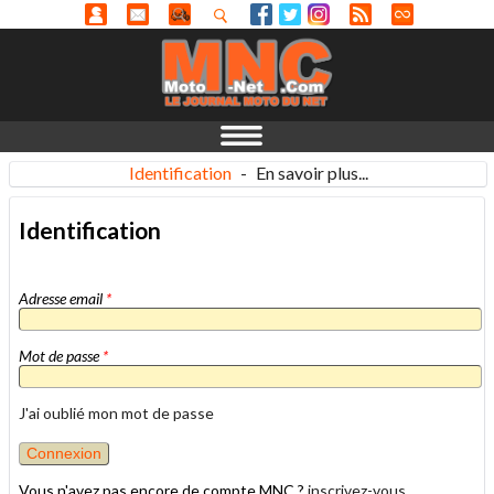
Identification
-
En savoir plus...
Identification
Adresse email
*
Mot de passe
*
J'ai oublié mon mot de passe
Vous n'avez pas encore de compte MNC ?
inscrivez-vous