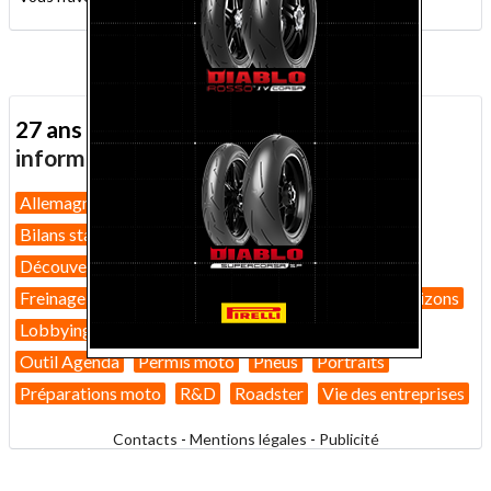
27 ans d'actualité moto :
toutes nos
informations depuis 1999 !
Allemagne
Assurance moto
Bilans marché 2026
Bilans statistiques
Casques
Dans Le Rétro
Découverte
Equipement pilote
Fiches techniques
Freinage
GT
Guides pratiques
High-tech
Horizons
Lobbying
Nouveautés 2026
Nouveautés 2027
Outil Agenda
Permis moto
Pneus
Portraits
Préparations moto
R&D
Roadster
Vie des entreprises
Contacts
-
Mentions légales
-
Publicité