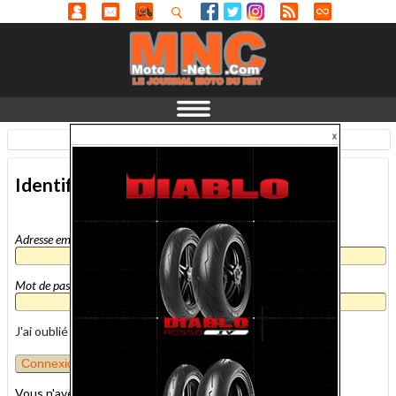
Identification
-
En savoir plus...
Identification
Adresse email
*
Mot de passe
*
J'ai oublié mon mot de passe
Vous n'avez pas encore de compte MNC ?
inscrivez-vous