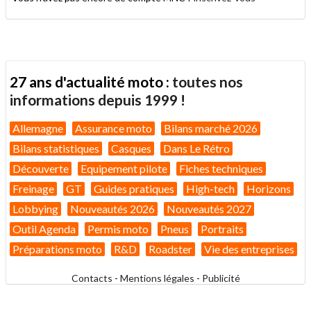
27 ans d'actualité moto :
toutes nos
informations depuis 1999 !
Allemagne
Assurance moto
Bilans marché 2026
Bilans statistiques
Casques
Dans Le Rétro
Découverte
Equipement pilote
Fiches techniques
Freinage
GT
Guides pratiques
High-tech
Horizons
Lobbying
Nouveautés 2026
Nouveautés 2027
Outil Agenda
Permis moto
Pneus
Portraits
Préparations moto
R&D
Roadster
Vie des entreprises
Contacts
-
Mentions légales
-
Publicité