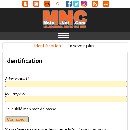
Identification
-
En savoir plus...
Identification
Adresse email
*
Mot de passe
*
J'ai oublié mon mot de passe
Vous n'avez pas encore de compte MNC ?
inscrivez-vous